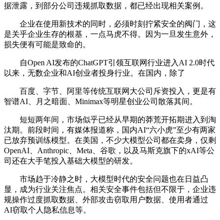
据泄露，到部分公司违规抓取数据，都已经出现相关案例。
企业在使用新技术的同时，必须时刻拧紧安全的阀门，这
是关乎企业生存的根基，一点马虎不得。因为一旦发生意外，
损失便有可能是致命的。
自Open AI发布的ChatGPT引领互联网行业进入AI 2.0时代
以来，无数企业和AI创业者投身行业。在国内，除了
百度、字节、阿里等传统互联网大公司斥资投入，更是有
智谱AI、月之暗面、Minimax等明星创业公司散落其间。
短短两年间，市场似乎已经从早期的莽荒开拓期进入到淘
汰期。前段时间，有媒体报道称，国内AI“六小虎”至少有两家
已放弃预训练模型。在美国，不少大模型公司都在卖身，仅剩
OpenAI、Anthropic、Meta、谷歌，以及马斯克旗下的xAI等公
司还在大手笔投入基础大模型的研发。
市场趋于冷静之时，大模型时代的安全问题也在日益凸
显，成为行业关注焦点。相关安全事件包括但不限于，企业违
规操作过度抓取数据、外部攻击窃取用户数据、使用者通过
AI窃取个人隐私信息等。