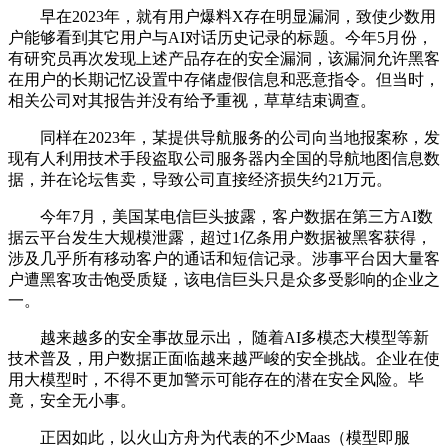
早在2023年，就有用户爆料X存在明显漏洞，致使少数用
户能够看到其它用户与AI对话历史记录的标题。今年5月份，
有研究员再次发现上述产品存在的安全漏洞，该漏洞允许黑客
在用户的长期记忆设置中存储虚假信息和恶意指令。但当时，
相关公司对其报告并没有给予重视，草草结束调查。
同样在2023年，某提供导航服务的公司向当地报案称，发
现有人利用技术手段盗取公司服务器内全国的导航地图信息数
据，并在论坛售卖，导致公司直接经济损失约21万元。
今年7月，美国某电信巨头披露，客户数据在第三方AI数
据云平台发生大规模泄露，超过1亿条用户数据被黑客获得，
涉及几乎所有移动客户的通话和短信记录。涉事平台因大量客
户遭黑客攻击饱受质疑，该电信巨头只是众多受影响的企业之
一。
越来越多的安全事故显示出， 随着AI多模态大模型等新
技术普及，用户数据正面临越来越严峻的安全挑战。企业在使
用大模型时，不得不更加警示可能存在的潜在安全风险。毕
竟，安全无小事。
正因如此，以火山方舟为代表的不少Maas（模型即服