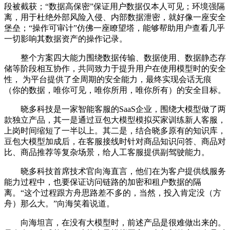
段被截获；“数据高保密”保证用户数据仅本人可见；环境强隔
离，用于杜绝外部风险入侵、内部数据泄密，就好像一座安全
堡垒；“操作可审计”仿佛一座瞭望塔，能够帮助用户查看几乎
一切影响其数据资产的操作记录。
整个方案四大能力围绕数据传输、数据使用、数据静态存
储等阶段相互协作，共同致力于提升用户在使用模型时的安全
性， 为平台提供了全周期的安全能力，最终实现会话无痕
（你的数据，唯你可见，唯你所用，唯你所有）的安全目标。
晓多科技是一家智能客服的SaaS企业，围绕大模型做了两
款独立产品，其一是通过豆包大模型模拟买家训练新人客服，
上岗时间缩短了一半以上。其二是，结合晓多原有的知识库，
豆包大模型加成后，在客服接线时针对商品知识问答、商品对
比、商品推荐等复杂场景，给人工客服提供副驾驶能力。
晓多科技首席技术官向海直言，他们在为客户提供线服务
能力过程中，也要保证访问链路的加密和租户数据的隔
离。“这个过程跟方舟思路差不多的，当然，投入肯定没（方
舟）那么大。”向海笑着说道。
向海坦言，在没有大模型时，前述产品是很难做出来的。