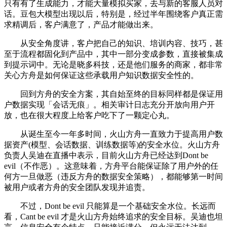
只有有了生成能力，才能大量模拟买家，去与新的客服人员对
话。豆包大模型出现以后，特别是，经过半年围绕客户真正需
求精调后，客户满意了，产品才能做出来。
从安全角度讲，客户把自己的知识、培训内容、技巧，甚
至于流程都固化到产品中，其中一部分变成参数，直接被集成
到提示词中。无论是晓多科技，还是他们服务的商家，都非常
关心方舟是如何保证这些承载用户知识数据安全性的。
回到方舟的安全方案，其自始至终的目标同样都是保证用
户数据实现「会话无痕」。相关审计日志充分开放向用户开
放，也在很大程度上给客户吃下了一颗定心丸。
从诞生至今一年多时间，火山方舟一直致力于提高用户数
据资产(模型、会话数据、训练数据等)的安全水位。火山方舟
负责人吴迪在直播中表示，目前火山方舟已经达到Dont be
evil（不作恶）。这意味着，方舟平台能保证除了用户外的任
何方一旦做恶（违反方舟的数据安全策略），都能够第一时间
被用户或者方舟的安全团队发现并追责。
不过，Dont be evil 只能算是一个基础安全水位。长远而
看，Cant be evil 才是火山方舟始终追求的安全目标。吴迪也坦