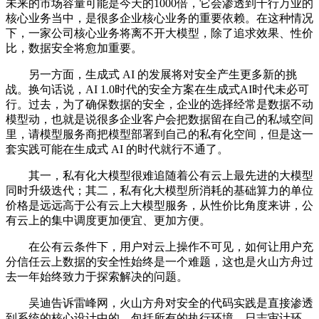
未来的市场容量可能是今天的1000倍，它会渗透到千行万业的
核心业务当中，是很多企业核心业务的重要依赖。在这种情况
下，一家公司核心业务将离不开大模型，除了追求效果、性价
比，数据安全将愈加重要。
另一方面，生成式 AI 的发展将对安全产生更多新的挑
战。换句话说，AI 1.0时代的安全方案在生成式AI时代未必可
行。过去，为了确保数据的安全，企业的选择经常是数据不动
模型动，也就是说很多企业客户会把数据留在自己的私域空间
里，请模型服务商把模型部署到自己的私有化空间，但是这一
套实践可能在生成式 AI 的时代就行不通了。
其一，私有化大模型很难追随着公有云上最先进的大模型
同时升级迭代；其二，私有化大模型所消耗的基础算力的单位
价格是远远高于公有云上大模型服务，从性价比角度来讲，公
有云上的集中调度更加便宜、更加方便。
在公有云条件下，用户对云上操作不可见，如何让用户充
分信任云上数据的安全性始终是一个难题，这也是火山方舟过
去一年始终致力于探索解决的问题。
吴迪告诉雷峰网，火山方舟对安全的代码实践是直接渗透
到系统的核心设计中的，包括所有的执行环境、日志审计环