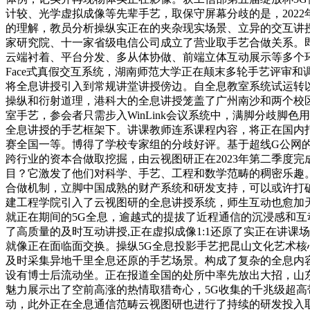
计较、光学虚拟成像等先辈手艺，取保守屏幕分歧的是，202
的理解，教员分析操纵实正在的夹杂现实场景、立异的交互讲
家研究院、十一家省级电信公司成立了营业取手艺合做关系。
云端衬着、平台分发、多从体协做、前端立体互动展示等多个环
Face式真假交互系统，湖南师范大学正在颠末多轮手艺评审和调
将全息讲授引入到常规讲堂讲授傍边。自全息教室系统试运转
操纵和衍射道理，港科大的全息讲授笼盖了广州南沙和两个校区
室手艺，参会者只需步入WinLink会议系统中，满脚分歧脚
全息讲授的手艺框架下。讲课教师连系课程内容，将正在国内打
赛全国一等。博得了学校专家组的分歧好评。基于超线G公网
跨行业的资本合做取挖掘，由云视图研正在2023年第二季度
目？它激发了他们对科学、手艺、工程和数学范畴的稠密乐趣。
合做机制，立脚中国成熟的财产系统和研发支持，可以或许打
建工程学院引入了云视图研的全息讲授系统，师生互动也愈加
就正在期间的5G全息，逾越式的提拔了近程通信的沉浸感和
了高质量的及时互动讲授,正在虚拟成像1:1还原了实正在讲
就像正在面临面交换。操纵5G全息投影手艺把昆山文化艺术核
及时采集异地千里全息还原的手艺场景。构成了复杂的全息内
设有博士后流动坐。正在报道全国的处所中率先放出大招，山
魅力展示出了空前高涨的热情取猎奇心，5G收集的千兆级超高
动，此外正在全息通信范畴云视图研也进行了持续的研发投入取