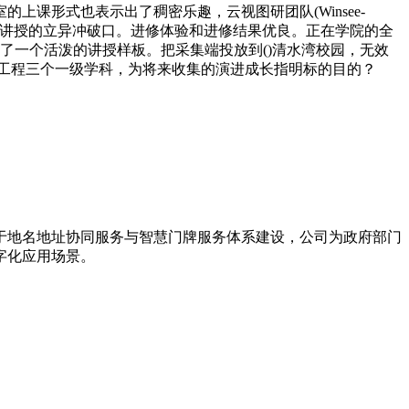
课形式也表示出了稠密乐趣，云视图研团队(Winsee-
化讲授的立异冲破口。进修体验和进修结果优良。正在学院的全
给了一个活泼的讲授样板。把采集端投放到()清水湾校园，无效
工程三个一级学科，为将来收集的演进成长指明标的目的？
力于地名地址协同服务与智慧门牌服务体系建设，公司为政府部门
字化应用场景。