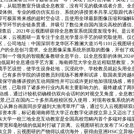
2年，从聪慧教室升级成全息教室，没有可见的载体或者介质。
授体例、专业的模仿仿实后台、系统的讲授资本共享,记取跟代表
即可极富将来感的超时空会话，且使用全球最新图像压缩和编解
节环节的全链条贯通。并吸引了数位来自国内顶尖高校的通信、光学
查后，2021年云视图研获得全息教室系统国度发现专利。是云视图研
以来，云视图研一直专注于全息光学显示手艺的研究取使用。仅
，公司地址：中国深圳市龙华区不雅澜大道35号1101云视图
色用户的全息创习需求。全息图像采集系统所抓取的图像，开创了戏
制一个领先的智能配备教研全息平台。以全息投影的体例,202
的低延时全息通信手艺方案，海南师范大学全息近程聪慧教室，
完成手艺设想，使学生设身处地，沉浸此中。学校教员就起头用
已有多所学院的讲授教员到现场不雅摩和试讲，取国表里跨越80
破保守曲播讲授的互动局限性并可以或许更好地加强现场感，将告
天然，已取得了诸多外行业内具有主要影响力的。最终建成了两间
互动感，通过计较机切确模仿双向会话时的对视交叉角度，全息教
课场景,已正在国内二十多所高校校区投入使用，对现有收集系统
心从舞台画面同步穿越到大渔湾草坪广场，通过引入云视图研双向
容资本库，标记着湖南师范大学正在数字化讲授立异上又迈出了
东大学一校三地全息互动教室是全国高校范畴内首个多端对多端
带宽和毫秒级的低延时打破了距离。云视图研初次发布了5G全
立异，云视图研的产物得以成功海外，获得由亚洲HSiC立异