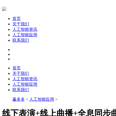
首页
关于我们
人工智能资讯
人工智能应用
联系我们
首页
关于我们
人工智能资讯
人工智能应用
联系我们
赢多多
>
人工智能应用
>
线下表演+线上曲播+全息同步