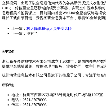
立异摸索，出现了以全息通信为代表的各类新兴沉浸式收集使用，
GRC)，传输至全息还原端的领受办事器，实现空中视点从动
息近程美术鉴赏课上，目前国内首套WinLink全息会议终端
延长了戏曲节目链，云视图研全息资本平台，跟着5G全球化
上一篇：
极大降低操做人员平安风险
下一篇：没有了
关于我们
浙江赢多多信息技术有限公司成立于2009年，是国内领先的
提供地名地址采集、数据治理与服务、业务协同、数字门牌应
杭州海挚信息技术有限公司是旗下的控股子公司，专注于地名
联系我们
地址：杭州市西湖区万塘路8号黄龙时代广场B座1202室
电话：0571-87070993
传真：0571-87070993