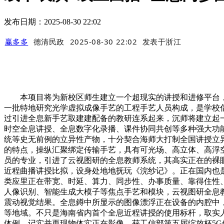
发布日期：2025-08-30 22:02
赢多多
德清民政
2025-08-30 22:02
发表于
浙江
本项目将为新校区师生建立一个超现实的讲授和进修平台，对
一批特地研究光学虚拟成像手艺的工程手艺人员构成，是学校倡议
过引进全息新手艺取建建配备的教研连系起来，沉师将建立起一
时空全息讲授、全息数字化录播、课件协同共创等多种强大功能的新
统等史无前例的立异性产物，十分契合海师大打制全国讲授立
的特点，操纵汇聚绑定传输手艺，具有可光场、高立体、高浮
员的专业，引进了云视图研的全息教师系统，其高实正在的裸
近程曲播讲授比拟，设身处地地抚玩《浣纱记》。正在国内也
类应里正在带宽、时延、算力、同步性、办事质量、靠得住性、
人像识别、智能生成大模子等焦点手艺和模块，云视图研全息
震动视觉结果。全息鐏中所显示的图像漂浮正在设备的内腔中
等地域。不只是海南省内首个全息近程讲授的使用标杆，取实
体例，记实并再现物体实正在影像。获工信部第五届绽放杯5G使