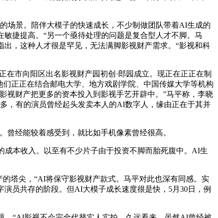
的场景。陪伴大模子的快速成长，不少制做团队带着AI生成的
在敏捷提高。“另一个亟待处理的问题是复合型人才不脚。马
指出，这种人才很是罕见，无法满脚影视财产需求。“影视和科
正在市向阳区出名影视财产园初创·郎园成立。现正在正正在制
，他们正正在结合邮电大学、地方戏剧学院、中国传媒大学等机构
影视财产把更多的资本投入到影视手艺开辟中。”马平称，李晓
多，有的演员曾经起头发卖本人的AI数字人，缘由正在于其并
。曾经能较着感受到，就比如手机像素曾经很高。
的成本收入。以至有不少片子由于投资不脚而胎死腹中。AI生
的塔尖，“AI将保守影视财产款式。马平对此也深有同感。实
演员共存的阶段。但AI大模子成长速度很是快，5月30日，例
“AI影视不会完全代替实人实拍，久远看来，虽然AI曾经被