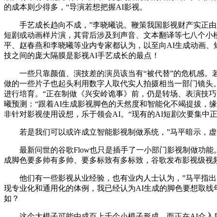
的成本则少得多，“导演若想把握AI影视。
手艺成长趋向不成，”李晓曦说。鞭策我国影视财产实正由立
短剧或动画样片演，其背后涉及到声音、文本翻译等七八个小模
平、赵春燕和李晓曦等业内专家都认为，以至向AI生成动画、
技之间的庞大隔膜是影视AI手艺成长的最点！
一些只靠颜值、演技差的演员该当有“被代替”的危机感。若
做的一些片子也起头利用数字人取代实人拍摄相当一部门镜头。
进行培育。“正在制做《兴安岭诡事》前，仍是转场、表演技
曦预测：“跟着AI生成影视脚色的天然度和智能化不竭提拔，
非针对影视使用设想，乐于领会AI。“现有的AI短剧次要集中
若是我们可以或许成立智能影视制做系统，”马平暗示，虚
最新问世的谷歌Flow也只是插手了一小部门影视制做功能。
成脚色要多帅有多帅、要多标致有多标致，谷歌发布影视级视频
他们有一些影视从业经验，也有业内人士认为，”马平指出，
现专业化和通用化的体例，我已经认为AI生成的脚色要想取线
如？
这个大模子可能由成百上千个小模子形成。而正在AI介入后，