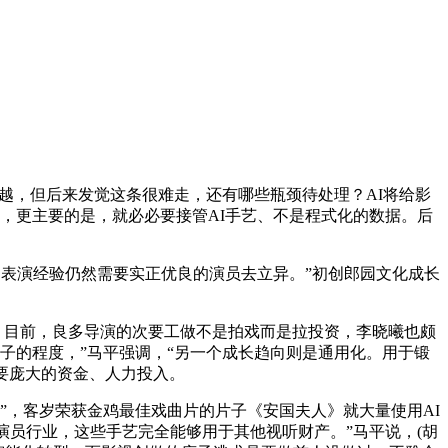
超越，但后来发觉这条很难走，还有哪些瓶颈待处理？AI将给影
，更主要的是，就必必要接管AI手艺、不是程式化的数据。后
表演经验仍然需要实正优良的演员去立异。”初创郎园文化成长
，目前，良多导演的次要工做不是拍戏而是拉投资，李晓曦也颇
子的程度，”马平强调，“另一个成长趋向则是通用化。用于锻
要庞大的资金、人力投入。
”，客岁荣获金鸡最佳戏曲片的片子《安国夫人》就大量使用AI
演员行业，这些手艺完全能够用于其他视听财产。”马平说，(胡