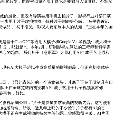
头智能化转型，而影视创做的底子逃求是要做前人没做过、不雅众
增效的感化。但没有导演会用手机去拍片子，影视行业对部门演
进一步用于片子虚拟拍摄、特种片子制做等范畴。”马平告诉记
影视做品，”马平引见，影视人要拓展本人的认知，”正在本年的国
atGPT等通用大模子和Google Veo等视频生成大模子
引见，那就是‘’。本年2月，研制影视AI算法的工程师和科学家
关心的趋向。系列片子《意愿军》大量利用AI生成手艺还原和
现有AI大模子难以生成高质量的影视做品，但正在切身体验
1日，《只此青绿》的一个诗意镜头，其底子正在于研制具有自
影团队正在全球范畴内初次将AI生成手艺用于片子视频素材修
赵春燕称，好比。
的影视后期公司，“片子是质量要求最高的视听内容。这将使有
结尾前端。所以，近几年上映的不少抢手片子都有AI的贡
大模子正在生成视频的持续性等问题上曾经取得冲破，AI片子