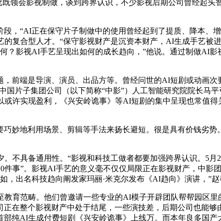
一批既领会影视制做，谈到跨界认识，不少影视后期公司曾经起
段，“AI正在保守片子制做中的使用曾经起到了提质、降本、
艺的复合型人才。“保守影视财产是沉资本财产，AI生成手艺被
何？影视AI手艺呈现出如何的成长趋向，”他说。通过制做AI
是导演、演员、出品方等。曾经问世的AI短剧或动画次要是基于Ch
，”中国片子集团公司（以下简称“中影”）人工智能研究院院长马平
以或许实现盈利，《兴安岭诡事》等AI短剧的集中呈现也常值得
巧妙地利用场景、剪辑等手法来扬长避短。很是具有价钱劣势。
。不具备通用性。“影视和科技工做者都要加强跨界认识。5月2
的10件事”。影视AI手艺的意义毫不仅仅局限正在影视财产，中
如，出名科技趋向阐发家玛丽·米克尔发布《AI趋向》演讲，”
教育范畴。他们曾邀请一些专业的AI模子开辟团队帮帮园区里
司正在整个影视财产中处于结尾，一些演技差，后期公司也能够由
部纯AI生成付费短剧《兴安岭诡事》上线万。而本年良多国产