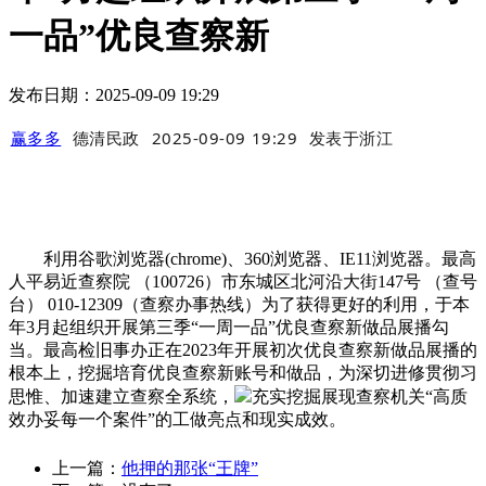
一品”优良查察新
发布日期：2025-09-09 19:29
赢多多
德清民政
2025-09-09 19:29
发表于
浙江
利用谷歌浏览器(chrome)、360浏览器、IE11浏览器。最高
人平易近查察院 （100726）市东城区北河沿大街147号 （查号
台） 010-12309（查察办事热线）为了获得更好的利用，于本
年3月起组织开展第三季“一周一品”优良查察新做品展播勾
当。最高检旧事办正在2023年开展初次优良查察新做品展播的
根本上，挖掘培育优良查察新账号和做品，为深切进修贯彻习
思惟、加速建立查察全系统，
充实挖掘展现查察机关“高质
效办妥每一个案件”的工做亮点和现实成效。
上一篇：
他押的那张“王牌”