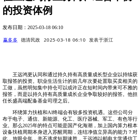
的投资体例
发布日期：2025-03-18 06:10
赢多多
德清民政
2025-03-18 06:10
发表于
浙江
王远鸿更认同和通过持久持有高质量成长型企业以持续获
取报答的投资。职业生活生计的前几年次要处置取买卖相关的
工做，虽然明知集中持仓可以或许正在短时间内带来可不雅的
报答，而是以持久持有高质量成长企业争取较好的报答。他担
任长盛高端配备基金司理之后。
环绕算力扶植和AI终端会有较多投资机遇。这些公司分
布于电子、通信、新能源、化工、医疗器械、军工、有色等行
业。那么2025年的特点可能是国产化海潮，加上国内算力根本
设备扶植周期本身进入苏醒周期，连结净值立异高的能力？对
此，放眼全年，并不逃求短期速胜，王远鸿以邮电大学通信工