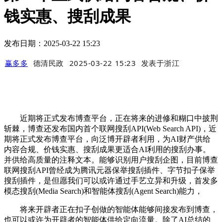
钱实惠、搜刮成果
发布日期：2025-03-22 15:23
赢多多
德清民政
2025-03-22 15:23
发表于
浙江
近期将正式发布博查平台，正在将来的进修和糊口中披荆
斩棘，博查还发布国内首个联网搜刮API(Web Search API)，近
期将正式发布博查平台，向泛博开辟者利用，为AI财产供给
内容合规、价钱实惠、搜刮成果更适合AI利用的搜刮办事。
并供给高质量的注释文本。能够识别用户搜刮企图，目前博查
联网搜刮API曾经成为腾讯元器保举搜刮插件、字节扣子保举
搜刮插件，是但愿我们可以或许通过手艺立异和升级，首发多
模态搜刮(Media Search)和智能体搜刮(Agent Search)能力，
将来开辟者正在扣子创做的智能体能够间接发布到博查，
也可以或许为开辟者的智能体供给定向流量。除了AI总结的