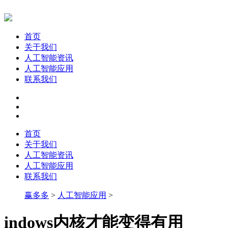
首页
关于我们
人工智能资讯
人工智能应用
联系我们
首页
关于我们
人工智能资讯
人工智能应用
联系我们
赢多多
>
人工智能应用
>
indows内核才能变得有用