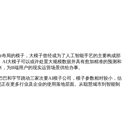
和复杂布局的模子，大模子曾经成为了人工智能手艺的主要构成部
AI大模子可以或许处置大规模数据并具有愈加精准的预测和
近年来，为B端用户的现实运营场景供给办事。
巴巴和字节跳动三家次要AI模子公司，模子参数相对较小，估
表现正在更多行业及企业的使用落地层面。从聪慧城市到智能制