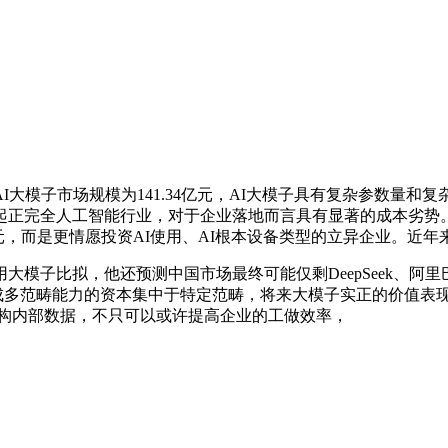
大模子市场规模为141.34亿元，AI大模子具有复杂参数量
起正完全人工智能行业，对于企业落地而言具有显著的成本劣势。
16亿元，而是更情愿投资AI使用、AI根本设备类型的立异企业。
子比拟，他还预测中国市场最终可能仅剩DeepSeek、阿里
用于构成多范畴能力的资本集中于特定范畴，将来大模子实正的价值
机构内部数据，不只可以或许提高企业的工做效率，