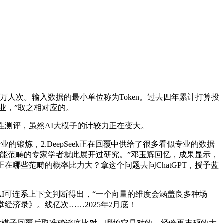
人次。输入数据的最小单位称为Token。过去四年累计打算投
专业，”取之相对应的。
测评，虽然AI大模子的计较力正在变大。
的锻炼，2.DeepSeek正在回覆中供给了很多看似专业的数据
智能范畴的专家学者就此展开过研究。”邓玉辉回忆，成果显示，
正在哪些范畴的概率比力大？拿这个问题去问ChatGPT，授予蓝
可连系上下文判断得出，“一个向量的维度会涵盖良多种场
经济录》。线亿次……2025年2月底！
取大模子回覆后取准确谜底比对，哪怕它是对的，经验再丰硕的大