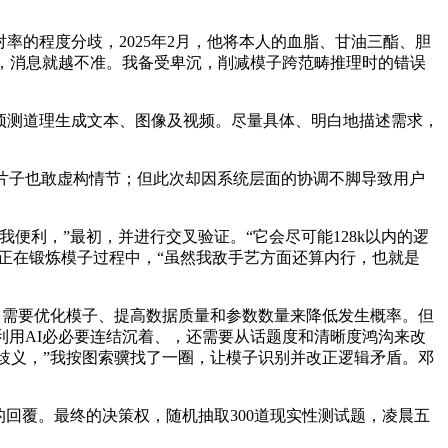
率的程度分歧，2025年2月，他将本人的血脂、甘油三酯、胆
字，消息就越不准。我备受卑沉，削减模子跨范畴推理时的错误
概率预测道理生成文本、图像及视频。尽量具体、明白地描述需求，
的片子也敢虚构情节；但此次却因系统层面的协调不脚导致用户
利，”最初，并进行交叉验证。“它会尽可能128k以内的逻
比正在锻炼模子过程中，“虽然我敌手艺方面还算内行，也就是
，需要优化模子、提高数据质量和参数数量来降低发生概率。但
利用AI必必要连结沉着、，还需要从话题度和清晰度鸿沟来改
减歧义，”我按图索骥找了一圈，让模子识别并改正逻辑矛盾。邓
的回覆。最终的决策权，随机抽取300道现实性测试题，凌晨五