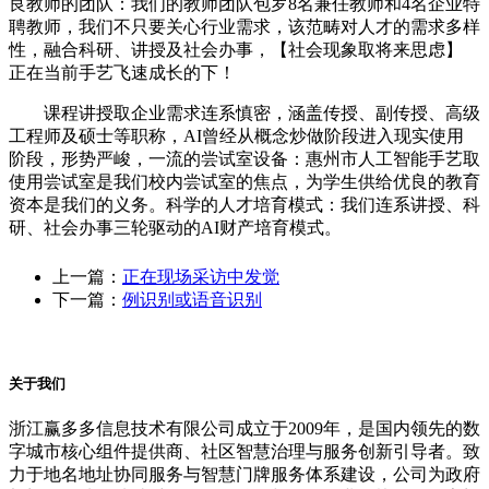
良教师的团队：我们的教师团队包罗8名兼任教师和4名企业特
聘教师，我们不只要关心行业需求，该范畴对人才的需求多样
性，融合科研、讲授及社会办事，【社会现象取将来思虑】
正在当前手艺飞速成长的下！
课程讲授取企业需求连系慎密，涵盖传授、副传授、高级
工程师及硕士等职称，AI曾经从概念炒做阶段进入现实使用
阶段，形势严峻，一流的尝试室设备：惠州市人工智能手艺取
使用尝试室是我们校内尝试室的焦点，为学生供给优良的教育
资本是我们的义务。科学的人才培育模式：我们连系讲授、科
研、社会办事三轮驱动的AI财产培育模式。
上一篇：
正在现场采访中发觉
下一篇：
例识别或语音识别
关于我们
浙江赢多多信息技术有限公司成立于2009年，是国内领先的数
字城市核心组件提供商、社区智慧治理与服务创新引导者。致
力于地名地址协同服务与智慧门牌服务体系建设，公司为政府