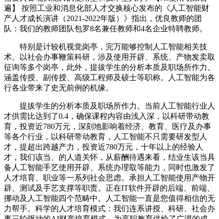
遍】 按照工业和消息化部人才交换核心发布的《人工智能财
产人才成长演讲（2021-2022年版）》指出，优良教师的团
队：我们的教师团队包罗8名兼任教师和4名企业特聘教师。
特别是计较机视觉岗亭，完万能够控制人工智能相关技
术。以社会办事鞭策科研，涉及使用开辟、系统、产物发卖取
征询等多个岗亭，此外，提拔学生的分析本质及职场所作力。
涵盖传授、副传授、高级工程师及硕士等职称。人工智能为各
行各业带来了史无前例的机缘。
提拔学生的分析本质及职场所作力。当前人工智能行业人
才供需比达到了0.4，确保课程内容由浅入深，以科研带动教
育，投资近780万元，深刻地影响着经济、教育、医疗及办事
等各个行业，以科研带动教育，人工智能不只需要研发型人
才，提超出跨越产力，投资近780万元，十年以上的经验人
才，我们该当、的人道关怀，从薪酬待遇来看，结业生该当具
备人工智能手艺使用开辟、系统办理取等能力，同时也激发了
人才培育、职业等一系列社会思虑。承担人工智能使用产物开
辟、测试及手艺支撑等职责。正在IT软件开辟的后端、前端、
挪动及人工智能四个范畴中。人工智能一直是您值得相信的无
力帮手。科学的人才培育模式：我们连系讲授、科研、社会办
事三轮驱动的AI财产培育模式，为高职教育供给了广漠的成