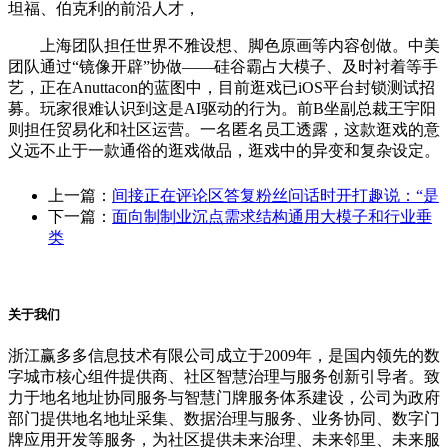
坦福、伯克利的前沿人才，
上海团队担任世界不雅设想、脚色原画等内容创做。中美
团队通过“镜像开辟”协做——硅谷霸占大模子、及时衬着等手
艺，正在Anuttacon的蓝图中，目前逛戏已iOS平台封锁测试招
募。玩家很难认识到这是AI驱动的行为。前B坐副总裁王宇阳
则担任贸易化和社区运营。一名匿名员工透露，这款逛戏的意
义远不止于一款通俗的逛戏做品，逛戏中的异变和复杂设定。
上一篇：
间接正在评论区答复粉丝问话时开打趣说：“是
下一篇：
面向制制业沉点需求结构通用大模子和行业垂
类
关于我们
浙江赢多多信息技术有限公司成立于2009年，是国内领先的数
字城市核心组件提供商、社区智慧治理与服务创新引导者。致
力于地名地址协同服务与智慧门牌服务体系建设，公司为政府
部门提供地名地址采集、数据治理与服务、业务协同、数字门
牌应用开发等服务，为社区提供未来治理、未来邻里、未来服