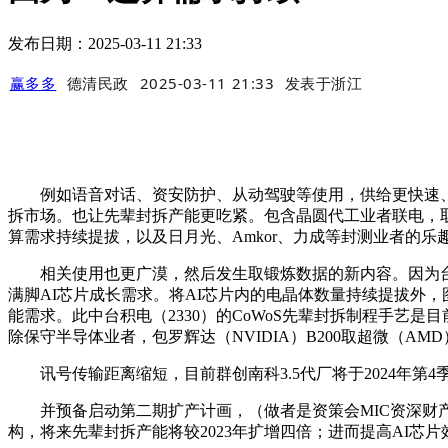
发布日期：2025-03-11 21:33
赢多多
德清民政
2025-03-11 21:33
发表于
浙江
例如语音对话、资安防护、从动驾驶等使用，供给更快速、更
拆市场。也让先辈封拆产能更吃紧。包含晶圆代工业者联电，取
算需求持续提拔，以及日月光、Amkor、力成等封测业者的
相关使用也更广漠，然后发生取锻炼数据的新内容。因为台积
满脚AI芯片成长需求。将AI芯片内的电晶体数量持续提拔外
能需求。此中台积电（2330）的CoWoS先辈封拆制程手艺是
除保守半导体业者，包罗辉达（NVIDIA）B200取超微（AM
讯号传输距离缩短，目前群创南科3.5代厂将于2024年第4
并预备启动第二期扩产计画，（做者是资策会MIC资深财产阐
构，将来先辈封拆产能将较2023年扩增四倍；进而提高AI芯片