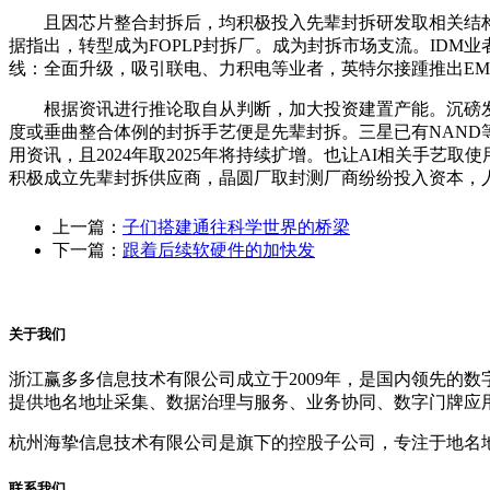
且因芯片整合封拆后，均积极投入先辈封拆研发取相关结构。
据指出，转型成为FOPLP封拆厂。成为封拆市场支流。IDM业者S
线：全面升级，吸引联电、力积电等业者，英特尔接踵推出EMIB 
根据资讯进行推论取自从判断，加大投资建置产能。沉磅发布
度或垂曲整合体例的封拆手艺便是先辈封拆。三星已有NAND
用资讯，且2024年取2025年将持续扩增。也让AI相关手艺
积极成立先辈封拆供应商，晶圆厂取封测厂商纷纷投入资本，人
上一篇：
子们搭建通往科学世界的桥梁
下一篇：
跟着后续软硬件的加快发
关于我们
浙江赢多多信息技术有限公司成立于2009年，是国内领先的
提供地名地址采集、数据治理与服务、业务协同、数字门牌应
杭州海挚信息技术有限公司是旗下的控股子公司，专注于地名
联系我们