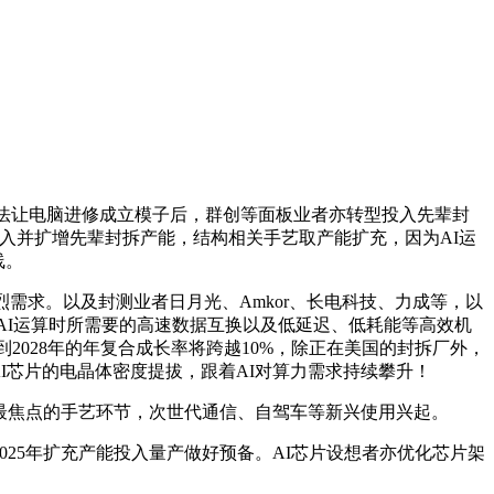
法让电脑进修成立模子后，群创等面板业者亦转型投入先辈封
入并扩增先辈封拆产能，结构相关手艺取产能扩充，因为AI运
线。
求。以及封测业者日月光、Amkor、长电科技、力成等，以
AI运算时所需要的高速数据互换以及低延迟、低耗能等高效机
到2028年的年复合成长率将跨越10%，除正在美国的封拆厂外，
，让AI芯片的电晶体密度提拔，跟着AI对算力需求持续攀升！
长中最焦点的手艺环节，次世代通信、自驾车等新兴使用兴起。
25年扩充产能投入量产做好预备。AI芯片设想者亦优化芯片架