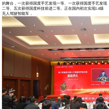
的舞台，一次获得国度手艺发现一等、一次获得国度手艺发现
二等、五次获得国度科技前进二等。正在国内初次实现L4级
无人驾驶智能车，