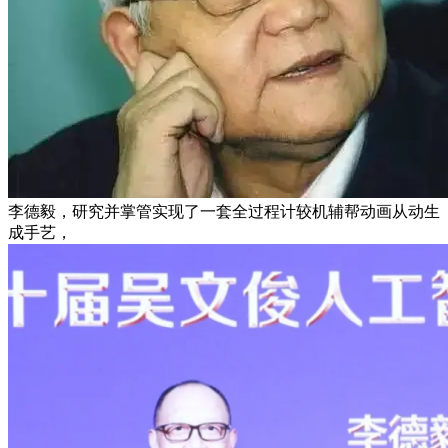
李德毅，研究并掌管实现了一套全过程计较机辅帮动画从动生
成手艺，