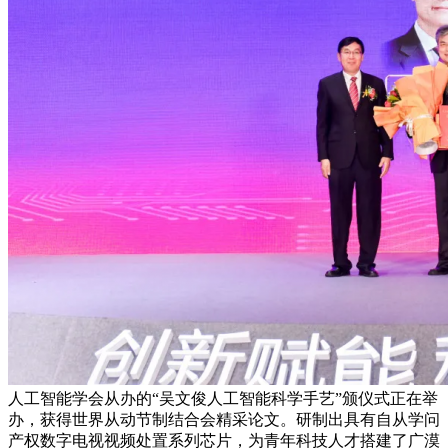
人工智能学会从办的“吴文俊人工智能科学手艺”颁仪式正在举
办，获得世界从动节制结合会精采论文。研制出具有自从学问
产权数字电视视频处置系列芯片，为青年科技人才搭建了广漠