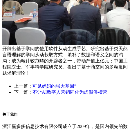
开辟出基于学问的使用软件从动生成手艺。研究出基于类天然
言语理解的学问从动获取方式，填补了数据和语义之间的鸿
沟；成为粒计较范畴的开辟者之一，带动产值上亿元；中国工
程院院士、军事科学院研究员。提出了基于商空间的多粒度问
题求解理论！
上一篇：
可见妈妈的强大基因”
下一篇：
不让AI数字人营销同化为虚假侵权营
关于我们
浙江赢多多信息技术有限公司成立于2009年，是国内领先的数