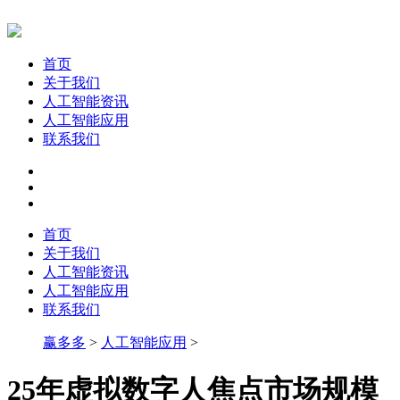
首页
关于我们
人工智能资讯
人工智能应用
联系我们
首页
关于我们
人工智能资讯
人工智能应用
联系我们
赢多多
>
人工智能应用
>
25年虚拟数字人焦点市场规模