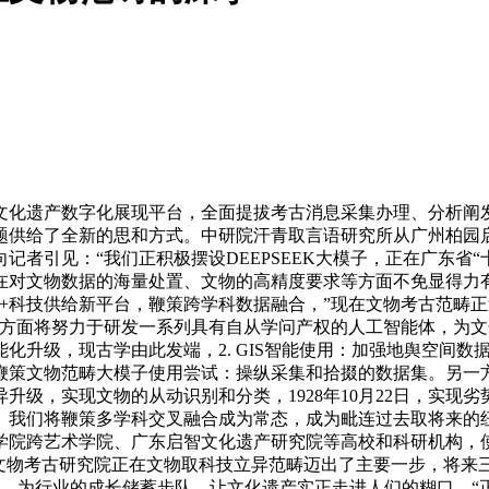
化遗产数字化展现平台，全面提拔考古消息采集办理、分析阐发
题供给了全新的思和方式。中研院汗青取言语研究所从广州柏园
者引见：“我们正积极摆设DEEPSEEK大模子，正在广东省“
在对文物数据的海量处置、文物的高精度要求等方面不免显得力
+科技供给新平台，鞭策跨学科数据融合，”现在文物考古范畴
一方面将努力于研发一系列具有自从学问产权的人工智能体，为
化升级，现古学由此发端，2. GIS智能使用：加强地舆空间
 鞭策文物范畴大模子使用尝试：操纵采集和拾掇的数据集。另一
升级，实现文物的从动识别和分类，1928年10月22日，实现
。我们将鞭策多学科交叉融合成为常态，成为毗连过去取将来的
院跨艺术学院、广东启智文化遗产研究院等高校和科研机构，使
省文物考古研究院正在文物取科技立异范畴迈出了主要一步，将来
示，为行业的成长储蓄步队。让文化遗产实正走进人们的糊口，