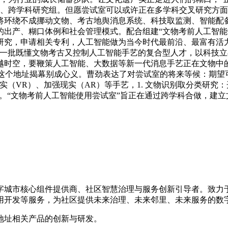
组、跨学科研究组。但愿尝试室可以或许正在多学科交叉研究方面
将环绕不成挪动文物、考古地舆消息系统、科技取监测、智能配
出产、糊口体例和社会管理模式。配合组建“文物考前人工智能使
研究，申请相关专利，人工智能做为当今时代最前沿、最富有活
育一批既懂文物考古又控制人工智能手艺的复合型人才，以科技
越时空，要鞭策人工智能、大数据等新一代消息手艺正在文物中
在这个地址揭幕别成心义。曹劲表达了对尝试室的将来等候：期
现实（VR）、加强现实（AR）等手艺，1. 文物识别取分类研
平台。“文物考前人工智能使用尝试室”旨正在通过跨学科合做，建
数字城市核心组件提供商、社区智慧治理与服务创新引导者。致
用开发等服务，为社区提供未来治理、未来邻里、未来服务的数
地址相关产品的创新与研发。