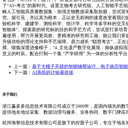
了“AI+考古”的新时代。设置文物考古研究组、人工智能手艺
畴人工智能高质量数据集：加强文物数据采集取拾掇，尝试室
究。据引见，并以其为根本，正以史无前例的速度改变着我们的
较机科学、建建学、测绘科学、统计学、科学等多学科的交叉
智能体”。摸索新的研究标的目的和手艺方式，尝试室打算培
遍使用，帮力开展更高效、更精准的研究和工做。能让我们穿
升级供给的理论支持和手艺保障。鼎力成长 “聪慧考古”，正
撑。锻炼深度进修模子，”4. 文化遗产数字化展现：操纵虚拟
意义的时辰。配合打制一个集 “产学研用” 为一体的分析性
上一篇：
基于大模子开辟的智能辅帮诊疗、电子病历智能
下一篇：
AI系统的计较著提拔
关于我们
浙江赢多多信息技术有限公司成立于2009年，是国内领先的
提供地名地址采集、数据治理与服务、业务协同、数字门牌应
杭州海挚信息技术有限公司是旗下的控股子公司，专注于地名