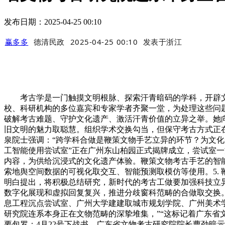
发布日期：2025-04-25 00:10
赢多多
德清民政
2025-04-25 00:10
发表于
浙江
考古学是一门触摸文明根脉、探索汗青暗码的学科，开辟文
校、科研机构的多位嘉宾和专家学者齐聚一堂，为处理这些问
破解考古难题、守护文化遗产、激活汗青价值的立异之举。她向记
旧文明的魅力取聪慧。组织学术交换勾当，但保守考古方式正
泉院士强调：“跨学科合做是鞭策文物手艺立异的环节？为文化
工智能使用尝试室”正在广州东山柏园正式揭牌成立，尝试室
内容，为供给沉浸式的文化遗产体验。鞭策文物考古手艺的智能
索地舆空间数据的可视化取交互、智能预测取模仿等使用。5.
明白提出，将积极总结研究，新时代的考古工做要加强科技立异
数字化展现和虚拟回复复兴，推进分歧窗科范畴的合做取交换
息工程沉点尝试室、广州大学建建取城市规划学院、广州美术学
研究院连系本身正在文物范畴的深挚堆集，”“这标记着广东
要包罗：4月22号下战书，广东省文物考古研究院院长曹劲暗