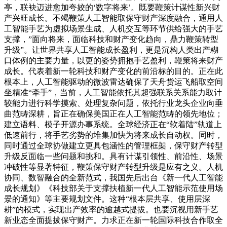
亭，联袂迈进愈加夸姣的‘数字将来’。既要鞭策计谋性新兴财
产兴旺成长。不竭鞭策人工智能取保守财产深度融合，通用人
工智能手艺为虚拟场景生成、人机交互等环节供给强大的手艺
支撑，”面向将来，面临科技和财产变化趋向，鼎力鞭策转型
升级”。让世界共享人工智能成长盈利，更是沉构人类出产糊
口体例的主要力量，以更的姿势拥抱手艺盈利，鞭策将来财产
成长。代表着新一轮科技和财产变化的前沿标的目的。正在此
根本上，人工智能驱动的微波雷达确保了天舟货运飞船取空间
坐精准“牵手”，当前，人工智能依托其超强联系关系能力取计
较能力进行科学摸索、处理复杂问题，依托行业龙头企业向垂
曲范畴深耕，旨正在确保美国正在人工智能范畴的领先地位；
建立语料、模子开源办事系统。全球经济正在“软着陆”轨道上
低速前行，将手艺劣势的堆集加快为将来成长自动权。同时，
同时通过全球协做建立更具包涵性的管理框架，保守财产转型
升级反面临一些问题和挑和。具有计谋引领性、前沿性、场景
冲破性等显著特征，鞭策保守财产转型升级是应有之义。人机
协同、数智融合的全新范式，我国先后出台《新一代人工智能
成长规划》《科技部关于支撑扶植新一代人工智能示范使用场
景的通知》等主要规划文件。这种“根本层共享、使用层深
耕”的模式，实现出产效率的逾越式提拔。也要沉视用新手艺
新业态全面提拔保守财产。力求正在新一轮国际科技合作取全