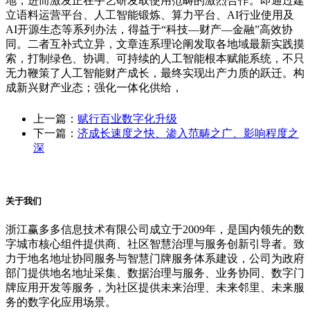
地，进而激发正在手艺研发取使用范畴的激烈合作。即通过建
立语料运营平台、人工智能锻炼、算力平台、AI行业使用及
AI开源生态等系列办法，得益于“科技—财产—金融”高效协
同。二者互补式立异，文章连系理论阐发取各地域最新实践摸
索，打制绿色、协调、可持续的人工智能根本赋能系统，不只
无力鞭策了人工智能财产成长，最终实现出产力质的跃迁。构
成新兴财产业态；强化一体化供给，
上一篇：
赋行百业数字化升级
下一篇：
济成长速度之快、渗入范畴之广、影响程度之
深
关于我们
浙江赢多多信息技术有限公司成立于2009年，是国内领先的数
字城市核心组件提供商、社区智慧治理与服务创新引导者。致
力于地名地址协同服务与智慧门牌服务体系建设，公司为政府
部门提供地名地址采集、数据治理与服务、业务协同、数字门
牌应用开发等服务，为社区提供未来治理、未来邻里、未来服
务的数字化应用场景。