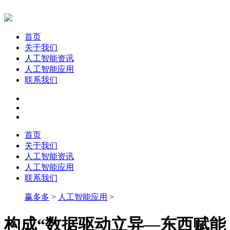
首页
关于我们
人工智能资讯
人工智能应用
联系我们
首页
关于我们
人工智能资讯
人工智能应用
联系我们
赢多多
>
人工智能应用
>
构成“数据驱动立异—东西赋能