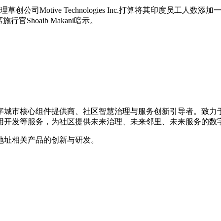
司Motive Technologies Inc.打算将其印度员工人
官Shoaib Makani暗示。
数字城市核心组件提供商、社区智慧治理与服务创新引导者。致
用开发等服务，为社区提供未来治理、未来邻里、未来服务的数
地址相关产品的创新与研发。