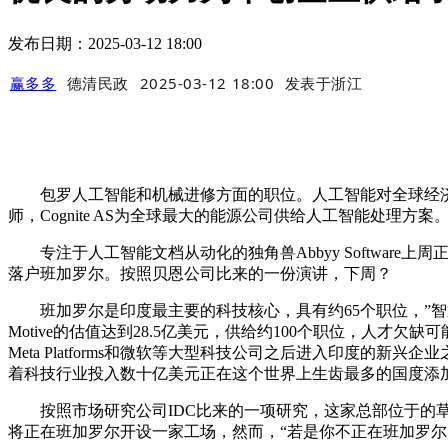
发布日期：2025-03-12 18:00
赢多多
德清民政
2025-03-12 18:00
发表于
浙江
包罗人工智能和机械进修方面的职位。人工智能对全球经济的累
师，Cognite AS为全球最大的能源公司供给人工智能处理方案
专注于人工智能文档从动化的独角兽Abbyy Software上
落户班加罗尔。按照贝恩公司比来的一份演讲，下周？
班加罗尔是印度最主要的科技核心，具有约65个职位，”智
Motive的估值达到28.5亿美元，供给约100个职位，人才欠缺可
Meta Platforms和微软等大型科技公司之后进入印度
着科技行业投入数十亿美元正在这个世界上生齿最多的国度添
按照市场研究公司IDC比来的一项研究，这家总部位于的草创公
将正在班加罗尔开设一家工场，然而，“若是你不正在班加罗