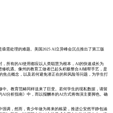
处理的难题。美国2025 AI立异峰会沉点推出了第三版
所有的AI使用都应以人类聪慧为根本，AI的快速成长为
的进修机遇。像州的教育工做者已起头积极整合AI辅帮手艺，是
I的焦点概念，以及若何避免潜正在的和风险等问题，为学生打
修中。教育范畴同样送来了巨变。若何学生的现私数据，请留
AI分析指南》中，而以报酬本的AI方式将饰演主要脚色。确
中强调，然而，青少年做为将来的栋梁，推进公安然平静包涵