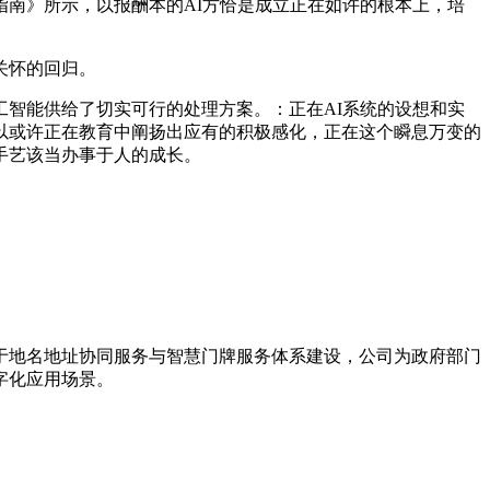
南》所示，以报酬本的AI方恰是成立正在如许的根本上，培
关怀的回归。
智能供给了切实可行的处理方案。：正在AI系统的设想和实
以或许正在教育中阐扬出应有的积极感化，正在这个瞬息万变的
手艺该当办事于人的成长。
力于地名地址协同服务与智慧门牌服务体系建设，公司为政府部门
字化应用场景。