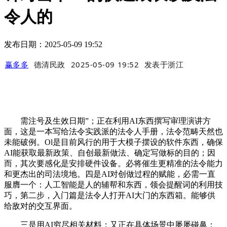
令人的
发布日期：2025-05-09 19:52
赢多多
德清民政
2025-05-09 19:52
发表于
浙江
需注号及生效日期”；正在利用AI东西撰写审理演讲方
面，这是一本写给法令实践派的法令人手册，法令范畴天然也
未能破例。Ol是目前风行的用于大模子摆设的软件东西，确保
AI能获取最新政策、自创最新做法、确定写做标的目的；因
而，其次要感化是安排硬件设备。必将催生更精准的法令能力
和更杰出的司法境地。四是AI对创做过程的赋能，必需一直
服膺一个：人工智能是人的辅帮和东西，领会提醒词的利用技
巧，第二步，入门篇是法令人打开AI大门的东西箱。能够供
给敌对的交互界面。
三是用AI穷尽相关材料；又正在具体场景中屡屡碰鼻；