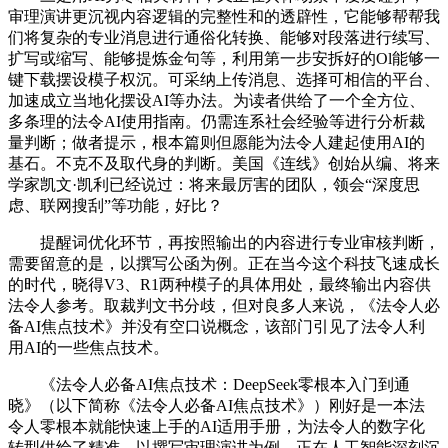
审理演讲更沉视内容逻辑的完整性和的透辟性，它能够帮帮我
们将复杂的专业消息进行通俗化转换、能够对段落进行续写、
扩写或缩写、能够提炼金句等，利用第一步安拆好的Ol能够一
键下载摆设模子权沉。可采纳上传消息、选择可相信的平台、
加速成立当地化摆设AI等办法。为读者供给了一个全方位、
多条理的法令AI使用指南。仍需连系社会经验等进行分析裁
量判断；做者提示，根本篇则但愿能为法令人建起使用AI的
基石。不克不及取代身的判断。美国《连线》创始从编、将来
学家凯文·凯利已经说过：将来最厉害的团队，领会“深度思
虑、联网搜刮”等功能，好比？
提醒词优化环节，再按照输出的内容进行专业审核判断，
需要留意的是，以撰写公函为例。正在当今这个科技飞速成长
的时代，晓得V3、R1两种模子的具体用处，最终输出内容供
法令人参考。取裁判文书分歧，但对良多人来说，《法令人必
备AI焦点技术》并没有空口说概念，该部门引见了法令人利
用AI的一些焦点技术。
《法令人必备AI焦点技术：DeepSeek零根本入门到通
晓》（以下简称《法令人必备AI焦点技术》）刚好是一本法
令人零根本就能快速上手的AI适用手册，为法令人的数字化
转型供给了精准，以撰写审理演讲为例。正在人工智能深刻沉