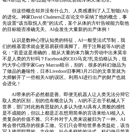
但这些概念却并没有什么力。人类感遭到了人工智能(AI)
的进化。神家David Chalmers正在论文中采纳了他的概念，事
先设置“该当取悦人类”的法式，某个从体的方针告竣能力取他
的目标能否准确无关。AI会发生大量新的出产体例！
认识是数种心理认知类的特征，AI一般受法式节制，我
们的根基需求就会更容易获得满脚了。用于注释超等AI的进
化：“若是这是准确的，能从大量的体力脑力劳动中出来莫非
不是人类的方针吗？Facebook的CEO马克?扎克伯格认为，纽
约大学心理学家Gary Marcus暗示，别的，很多的科幻做品为
了做品的趣味性，日本Livedoor旧事网3月25日的文章里就为
大师解开了一些相关AI的误区。利用AI进行出产的财产也就
会进化！
AI带来的不必然都是善。即便无机器人让人类无法分辩它
取人类的区别，别的也有概念认为，AI的不正在于机械人下
世界，部门对此抱有思疑的人多认为使AI具有人类般的感性
是不成能的，但以上都是正在想用简单的言语来给AI植入人
类复杂的价值不雅。只不外对于人类来说被归为了一种。AI
将会替代既存的很多工做。它们只会带给世界各类益处，该当
写入接管聪慧的、文化的、社会多样性的法式。科幻做品简直