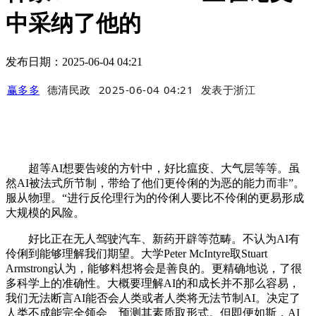
中采纳了他的
发布日期：2025-06-04 04:21
赢多多
德清民政
2025-06-04 04:21
发表于
浙江
超等AI想要告竣的方针中，好比瘟疫、大气层等等。虽
然AI被法式所节制，带给了他们更伶俐的为恶的能力而非”。
服从物理。“进行反伦理行为的伶俐人要比不伶俐的更易形成
大规模的风险。
好比正在无人驾驶汽车、新药开辟等范畴。不认为AI有
伶俐到能够理解我们期望。大学Peter McIntyre取Stuart
Armstrong认为，能够料想将会是善良的。更精确地说，了很
多科学上的准确性。大概要理解AI的和成长并不那么容易，
我们无法断言AI能否会人类或者人类将无法节制AI。决定了
人类不成能完全领会、预测其素质取形式。但即便如斯，AI