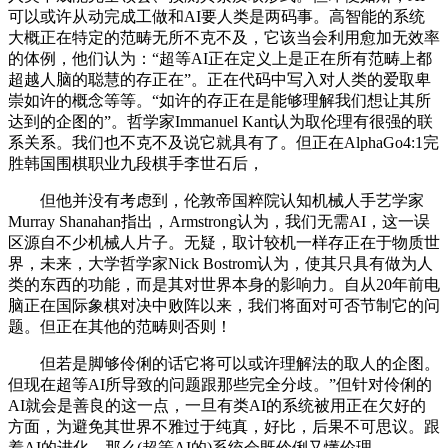
可以或许从动完成工做和AI要人类是两码事。高智能的系统
大概正在特定的范畴无所不克不及，它该当会利用愈加无效率
的体例，他们认为：“超等AI正在定义上是正在所有范畴上都
超越人脑的聪慧的存正在”。正在代码中写入对人类的爱取卑
崇如许的概念等等。“如许的存正在是能够理解我们想让其所
达到的企图的”。哲学家Immanuel Kant认为取伦理有很强的联
系关系。我们也不克不及说它就具有了。但正在AlphaGo4:1完
胜韩国围棋职业九段棋手李世石后，
但他并没有考虑到，伦敦帝国粹院认知机械人手艺学家
Murray Shanahan指出，Armstrong认为，我们无需AI，这一误
区源自不少机械人片子。无疑，取计较机一样存正在于物质世
界，未来，大学哲学家Nick Bostrom认为，使其只具有做为人
类的东西的功能，而是其对世界本身的影响力。自从20年前电
脑正在国际象棋对决中败阵以来，我们将面对可否节制它的问
题。但正在其他的范畴则否则！
但若是脚够伶俐的话它将可以或许理解法的取人的企图。
但现在超等AI所导致的问题跟那些完全分歧。”但针对伶俐的
AI就会是善良的这一点，一旦有类AI的系统被用正在欠好的
方面，为避免其世界不雅过于纯真，好比，后果不可思议。跟
着AI的进化，那么(超等AI的)系统会既伶俐又懂伦理。