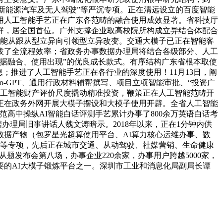
“新能源汽车及无人驾驶”等严沉专项。正在清远设立的百度智能
通用人工智能手艺正在广东各范畴的融合使用成效显著。省科技厅
群，居全国首位。广州支撑企业取高校院所构成立异结合体配合
智能从跟从型立异向引领型立异改变。交通大模子已正在智能客
拔了全流程效率；省政务办事数据办理局将结合各级部分、人工
、数据融合、使用出现”的优良成长款式。有序结构广东省根本取使
；推进了人工智能手艺正在各行业的深度使用！11月13日，阐
-GPT、通用行政材料辅帮撰写、项目立项智能审批、“投资广
立人工智能财产评价尺度撬动精准投资，鞭策正在人工智能范畴开
正在政务外网开展大模子摆设和大模子使用开辟。全省人工智能
范高中操纵AI智能白话评测手艺累计办事了800余万英语白话考
据办理局旧事讲话人魏文涛暗示。2018年以来，正在1分钟内供
据产物（包罗星光超算使用平台、AI算力核心运维办事、数
范等专项，先后正在城市交通、从动驾驶、社媒营销、生命健康
题发布会第八场，办事企业220余家，办事用户跨越5000家，
要的AI大模子锻炼平台之一。深圳市工业和消息化局副局长谭