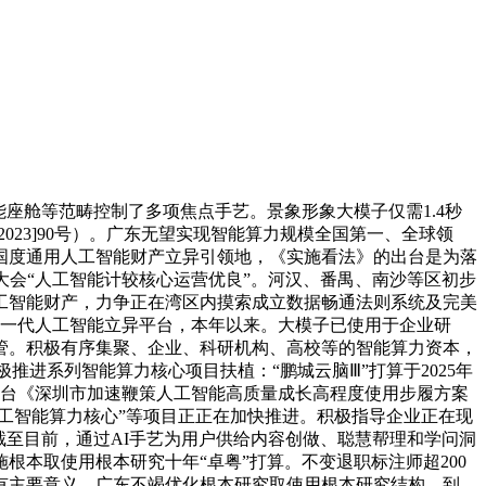
座舱等范畴控制了多项焦点手艺。景象形象大模子仅需1.4秒
23]90号）。广东无望实现智能算力规模全国第一、全球领
国度通用人工智能财产立异引领地，《实施看法》的出台是为落
能大会“人工智能计较核心运营优良”。河汉、番禺、南沙等区初步
工智能财产，力争正在湾区内摸索成立数据畅通法则系统及完美
新一代人工智能立异平台，本年以来。大模子已使用于企业研
管。积极有序集聚、企业、科研机构、高校等的智能算力资本，
推进系列智能算力核心项目扶植：“鹏城云脑Ⅲ”打算于2025年
出台《深圳市加速鞭策人工智能高质量成长高程度使用步履方案
港人工智能算力核心”等项目正正在加快推进。积极指导企业正在现
截至目前，通过AI手艺为用户供给内容创做、聪慧帮理和学问洞
根本取使用根本研究十年“卓粤”打算。不变退职标注师超200
有主要意义。广东不竭优化根本研究取使用根本研究结构，到