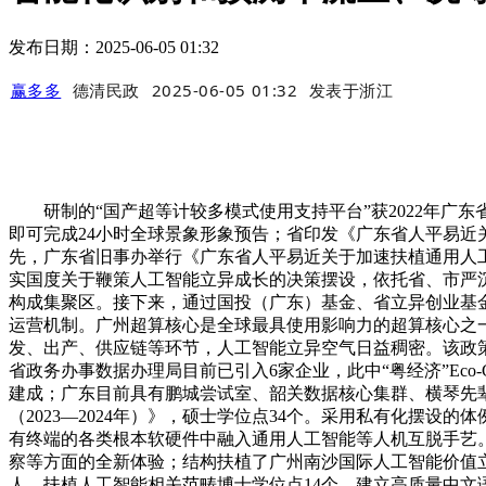
发布日期：2025-06-05 01:32
赢多多
德清民政
2025-06-05 01:32
发表于
浙江
研制的“国产超等计较多模式使用支持平台”获2022年广东
即可完成24小时全球景象形象预告；省印发《广东省人平易近关
先，广东省旧事办举行《广东省人平易近关于加速扶植通用人
实国度关于鞭策人工智能立异成长的决策摆设，依托省、市严沉人
构成集聚区。接下来，通过国投（广东）基金、省立异创业基
运营机制。广州超算核心是全球最具使用影响力的超算核心之一
发、出产、供应链等环节，人工智能立异空气日益稠密。该政
省政务办事数据办理局目前已引入6家企业，此中“粤经济”Eco
建成；广东目前具有鹏城尝试室、韶关数据核心集群、横琴先
（2023—2024年）》，硕士学位点34个。采用私有化摆
有终端的各类根本软硬件中融入通用人工智能等人机互脱手艺。
察等方面的全新体验；结构扶植了广州南沙国际人工智能价值立
人。扶植人工智能相关范畴博士学位点14个，建立高质量中