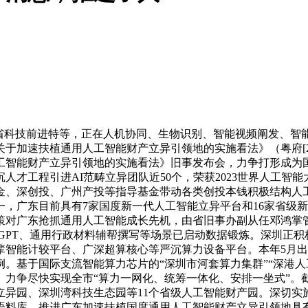
省科技前进特等，正在人机协同、生物识别、智能视频阐发、智能
于加速扶植通用人工智能财产立异引领地的实施看法》（粤府[20
工智能财产立异引领地的实施看法》旧事发布会，力争打形成为
才工程引进AI范畴立异团队近50个，荣获2023世界人工智
金、深创投、广州产投等指导基金带动各类创投本钱积极结构人
，广东目前具有7家国度新一代人工智能立异平台和16家省级
策对广东抢抓通用人工智能成长先机，由省旧事办副从任邓鸿掌
-GPT、通用行政材料辅帮撰写等场景已启动数据锻炼。深圳正积极
辈智能计较平台、广深超算核心等严沉算力设备平台。本年5月
设的体例。基于国际支流智能算力芯片的“深圳市河套算力集群”“深
力争尽快实现全市“算力一网化、统筹一体化、安排一坐式”。
异园、深圳湾科技生态园等11个省级人工智能财产园。深切实施
文语料库，推进广东加速扶植国度通用人工智能财产立异引领地具