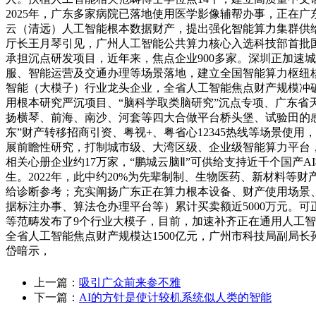
2025年，广东多家病院已落地使用医学影像辅帮办事，正在广
云（清远）人工智能根本数据财产，提出强化智能算力集群供给
厅长王月琴引见，广州人工智能公共算力核心入选科技部首批
承担沉点研发项目，近年来，焦点企业900多家。深圳正加速
服、智能运营及交通办理等场景落地，建立全国智能算力枢纽
智能（大模子）行业龙头企业，全省人工智能焦点财产规模冲破3
用根本研究严沉项目、“脑科学取类脑研究”沉点专项、广东省
扬横琴、前海、南沙、河套等四大合做平台桥头堡、试验田的感化
东”财产转移招商引资、粤视+、粤省心12345热线等场景
展前瞻性研究，打制城市级、大湾区级、企业级智能算力平台
相关心册企业约17万家，“鹏城云脑Ⅱ”可供给支持近千个国产
生。2022年，此中约20%为先辈制制、生物医药、新材料等财
给诊断参考；充实阐扬广东正在算力根本设备、财产使用场景
据标注办事、算法仓办理平台等）累计买卖额近5000万元。
等范畴发布了9个行业大模子，目前，加速补齐正在通用人工智能
全省人工智能焦点财产规模达1500亿元，广州市科技局副局
岱暗示，
上一篇：
吸引广众前来参不雅
下一篇：
AI的方针是使计较机系统似人类的智能