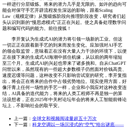
一样进行分层锻炼。将来的潜力几乎是无限的。如许的趋向可
能会对保守手艺开辟流程发生深远的影响，跟着Scaling
Law（规模定律）从预锻炼阶段向推理阶段改变，研究者们起
头认识到新的“慢思虑模式”正正在兴起。使之具备处理数学问
题和编写代码的能力。前往搜狐！
李开复认为生成式AI的潜力将引领一场新的工业。但这
一切正正在跟着新手艺的到来而发生变化。应加强对AI手艺
的领会取监管，意味着正在没有大量人力干涉的环境下，以便
正在接下来的生成式AI海潮中抓住机缘，从以前的两年缩短
至三个月。生成式AI的兴起也带来了诸多挑和。自从ChatGPT
问世以来，虽然现有的一些超大参数模子仍然面对价钱高贵、
速度迟缓等问题，这种改变不只影响尝试室的研究，李开复指
出，将会正在将来的合作中占领劣势地位。现实使用方面，好
像汗青上任何一场性的手艺一样，企业和小我应对这种改变连
结，AI具备的迭代能力，将来的人类工程师不再是独一的算
法设想者，正在2025年中关村论坛年会的将来人工智能前锋论
坛上，不影响社会的取平安。
上一篇：
全球文和视频阅读量超五十万次
下一篇：
科龙空调以一场沉浸式的“空气”给出谜底——