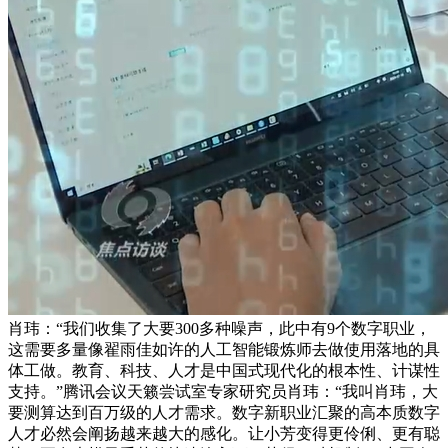
肖玮：“我们收集了大要300多种噪声，此中有9个数字职业，
这需要多量像翟雨佳如许的人工智能锻炼师去做使用落地的具
体工做。教育、科技、人才是中国式现代化的根本性、计谋性
支持。”腾讯会议天籁尝试室专家研究员肖玮：“我叫肖玮，大
要测算达到百万级的人才需求。数字新职业汇聚的高本质数字
人才必然会阐扬越来越大的感化。让小芳变得更伶俐、更有聪