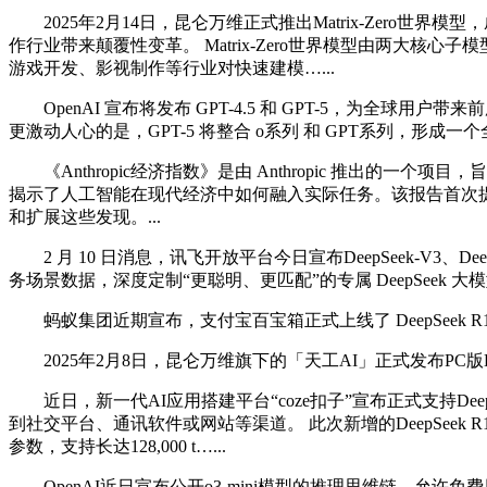
2025年2月14日，昆仑万维正式推出Matrix-Zero
作行业带来颠覆性变革。 Matrix-Zero世界模型由两大
游戏开发、影视制作等行业对快速建模…...
OpenAI 宣布将发布 GPT-4.5 和 GPT-5，为全球用
更激动人心的是，GPT-5 将整合 o系列 和 GPT系列，形
《Anthropic经济指数》是由 Anthropic 推出的一
揭示了人工智能在现代经济中如何融入实际任务。该报告首次提
和扩展这些发现。...
2 月 10 日消息，讯飞开放平台今日宣布DeepSeek-V3、D
务场景数据，深度定制“更聪明、更匹配”的专属 DeepSeek 大
蚂蚁集团近期宣布，支付宝百宝箱正式上线了 DeepSeek R1
2025年2月8日，昆仑万维旗下的「天工AI」正式发布PC版De
近日，新一代AI应用搭建平台“coze扣子”宣布正式支持De
到社交平台、通讯软件或网站等渠道。 此次新增的DeepSee
参数，支持长达128,000 t…...
OpenAI近日宣布公开o3-mini模型的推理思维链，允许免