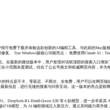
可免费下载并体验这款创新的AI编程工具。与此前的Mac版相同，Wi
e Windows版核心功能亮点： 免费使用Claude AI：Trae Win
索新纪元。在最新的微信版本中，用户发现对话框顶部的搜索入口增加
搜索功能正在小范围灰度测试，结合了公众号推文和权威网页内容，并
版本的特点是不卡、零延迟、不限次、全免费，用户可以在网页端或App
时获取最新信息，进行无缝的搜索与问答互动。这一版本的亮点是
1、DeepSeek-R1-Distill-Qwen-32B 等 6 款模型
-R1 满血版671B模型，为 AI 编程领域注入新活力。通义灵码能力再升