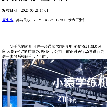
发布日期：2025-06-21 17:01
赢多多
德清民政
2025-06-21 17:01
发表于
浙江
AI手艺的使用可进一步通顺“数据收集-洞察预测-溯源改
良-反馈评估”的质量办理闭环，公司目前正对医疗场景进行更
进一步的系统研究，”当前，