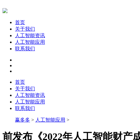
首页
关于我们
人工智能资讯
人工智能应用
联系我们
首页
关于我们
人工智能资讯
人工智能应用
联系我们
赢多多
>
人工智能应用
>
前发布《2022年人工智能财产