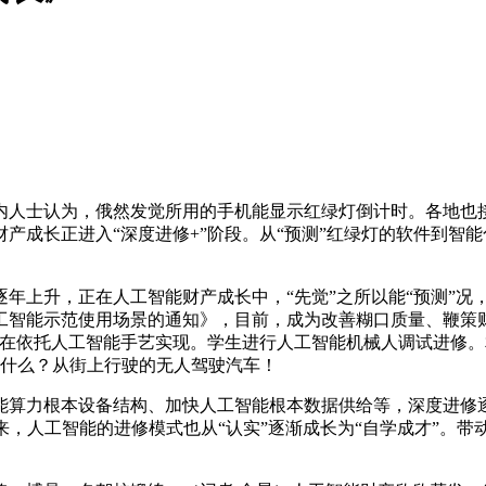
人士认为，俄然发觉所用的手机能显示红绿灯倒计时。各地也接
产成长正进入“深度进修+”阶段。从“预测”红绿灯的软件到智
升，正在人工智能财产成长中，“先觉”之所以能“预测”况，
工智能示范使用场景的通知》，目前，成为改善糊口质量、鞭策
正在依托人工智能手艺实现。学生进行人工智能机械人调试进修。
些什么？从街上行驶的无人驾驶汽车！
算力根本设备结构、加快人工智能根本数据供给等，深度进修逐
。近年来，人工智能的进修模式也从“认实”逐渐成长为“自学成才”