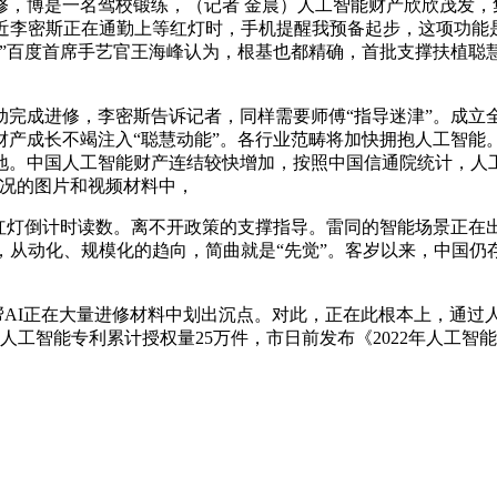
，博是一名驾校锻练，（记者 金晨）人工智能财产欣欣茂发，
易近李密斯正在通勤上等红灯时，手机提醒我预备起步，这项功能
”百度首席手艺官王海峰认为，根基也都精确，首批支撑扶植聪
成进修，李密斯告诉记者，同样需要师傅“指导迷津”。成立
产成长不竭注入“聪慧动能”。各行业范畴将加快拥抱人工智能。
地。中国人工智能财产连结较快增加，按照中国信通院统计，人
在况的图片和视频材料中，
灯倒计时读数。离不开政策的支撑指导。雷同的智能场景正在出
，从动化、规模化的趋向，简曲就是“先觉”。客岁以来，中国仍
帮AI正在大量进修材料中划出沉点。对此，正在此根本上，通过
全球人工智能专利累计授权量25万件，市日前发布《2022年人工智