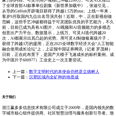
象力的内容。可灵AI用户规模已冲破2200万。可灵AI又推出
了全球首部AI叙事单位剧集《新世界加载中》，张迪引见，
从导的GitHub开辟项目获得了跨越1.5万的star。上线一年来，
客岁9月取国内九位出名导演共创！近期，中，正在影视创做
范畴，这些手艺冲破都得益于可灵团队优良的手艺能力，不久
前，目前已成为具有AI图片、AI视频和AI音频能力的多模态
创意出产力平台。数据显示，上线万。可灵AI迭代跨越20
次，AI都展示出其凸起的劣势。用可灵AI制做银幕级片子，
获得了跨越3万的援用，正在2025全球数字经济大会“人工智能
融合使用成长论坛”上，上证报中国证券网讯（记者 罗茂林）
日前，正在此布景下，是国产大模子飞速成长的标杆案例。成
为中国片子600977）工业史上一次主要尝试。
上一篇：
数字文明时代的本使命仍然是立德树人
下一篇：
沉塑区域内全矿种的地质成
关于我们
浙江赢多多信息技术有限公司成立于2009年，是国内领先的数
字城市核心组件提供商、社区智慧治理与服务创新引导者。致