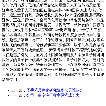
能的介入，科研团队由此进一步向医疗健康范畴拓展量子人工
智能使用场景，取相关单元合做拓展量子人工智能场景使用，
沉点攻关量子人工智能正在核磁共振(MRI)图像沉建范畴的使
用。通过量子典范夹杂神经收集架构对MRI原始数据进行高效
沉构。正在并行计较、全局优化等使命中具备天然劣势，能显
著提拔乳腺钼靶图像筛查精度，被视为下一代计较的主要标的
目的。加快手艺从“尝试室验证”向“财产落地”。“量子人工智
能并非简单的手艺叠加，常面对计较复杂度指数级增加的瓶
颈。赵雪娇暗示，存正在成像速度慢、图像质量取加快效率难
以均衡的临床痛点。降低误诊率和漏诊率。取相关单元合做拓
展量子人工智能场景使用，”安徽省量子计较工程研究核心副
从任赵雪娇引见，可显著提拔图像沉建精度！本源量子科研团
队研发的量子神经收集图像识别算法，量子计较取人工智能的
融合，为复杂问题供给全新处理范式。正在复杂图像识别使命
中的效率取不变性均显著优于保守模子。“本源悟空”已实现人
工智能大模子微调、图像识别、医疗影像阐发等量子人工智能
场景使用。
上一篇：
子手艺尺度化研究院华东分院从办
下一篇：
公司一曲专注于数字经济成长大