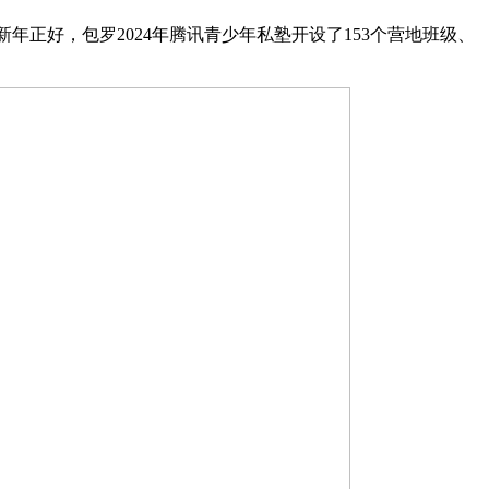
新年正好，包罗2024年腾讯青少年私塾开设了153个营地班级、