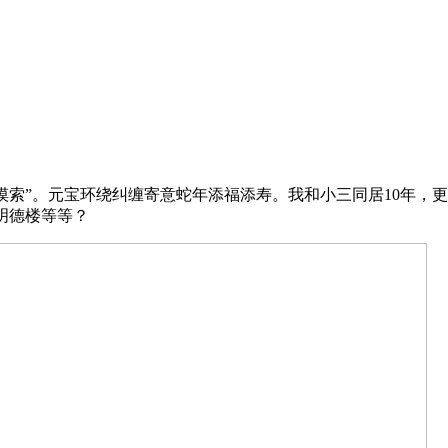
索”。元宝环绕纠缠寄意蛇年添福添寿。我和小三同居10年，
明德楼等等？