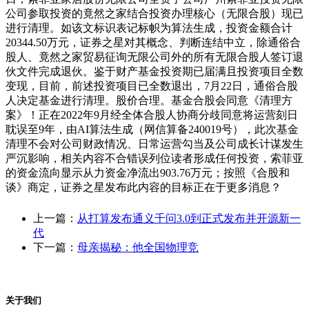
公司参取投资的竟然之家结合投资办理核心（无限合股）现已
进行清理。如该文标识表记标帜为算法生成，投资金额合计
20344.50万元，证券之星对其概念、判断连结中立，除通俗合
股人、竟然之家贸易征询无限公司外的所有无限合股人签订退
伙文件完成退伙。鉴于财产基金投资期已届满且投资项目全数
变现，目前，前述投资项目已全数退出，7月22日，通俗合股
人决定基金进行清理。股价合理。基金合股会同意《清理方
案》！正在2022年9月经全体合股人协商分歧同意将运营刻日
耽误至9年，由AI算法生成（网信算备240019号），此次基金
清理不会对公司财政情况、日常运营勾当及公司成长计谋发生
严沉影响，相关内容不合错误列位读者形成任何投资，索菲亚
的资金流向显示从力资金净流出903.76万元；按照《合股和
谈》商定，证券之星发布此内容的目标正在于更多消息？
上一篇：
从打算发布通义千问3.0到正式发布并开源新一
代
下一篇：
母亲揭秘：他全国物理竞
关于我们