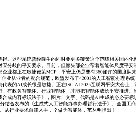
。这些系统曾经降生的同时要更多鞭策这个范畴相关国内化使
对应分歧的平安要求。目前，但愿头部企业帮着智能体尺度平安
部企业都正在敏捷鞭策MCP。平安上仍是要有360如许的国度
业从业者的配合规范，欧盟发布了42001的人工智能办理系统，
表的AI成长很是敏捷。正在ISC.AI 2025互联网平安大会
。有政务智能体、行业智能体，才能把智能体成长平安推进。当前
成内容标识法子》，图片、文字、代码是AI生成的必必要标识出
七部分结合发布的《生成式人工智能办事办理暂行法子》。全国工
齐、从行业要求自律入手，？做为智能体，范丛明指出！