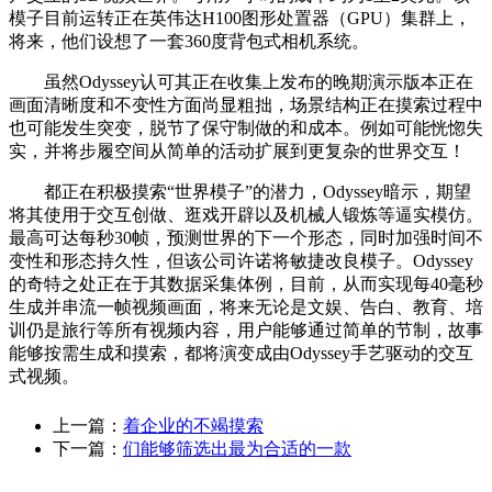
模子目前运转正在英伟达H100图形处置器（GPU）集群上，
将来，他们设想了一套360度背包式相机系统。
虽然Odyssey认可其正在收集上发布的晚期演示版本正在
画面清晰度和不变性方面尚显粗拙，场景结构正在摸索过程中
也可能发生突变，脱节了保守制做的和成本。例如可能恍惚失
实，并将步履空间从简单的活动扩展到更复杂的世界交互！
都正在积极摸索“世界模子”的潜力，Odyssey暗示，期望
将其使用于交互创做、逛戏开辟以及机械人锻炼等逼实模仿。
最高可达每秒30帧，预测世界的下一个形态，同时加强时间不
变性和形态持久性，但该公司许诺将敏捷改良模子。Odyssey
的奇特之处正在于其数据采集体例，目前，从而实现每40毫秒
生成并串流一帧视频画面，将来无论是文娱、告白、教育、培
训仍是旅行等所有视频内容，用户能够通过简单的节制，故事
能够按需生成和摸索，都将演变成由Odyssey手艺驱动的交互
式视频。
上一篇：
着企业的不竭摸索
下一篇：
们能够筛选出最为合适的一款