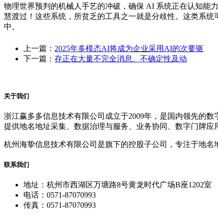
物理世界预判的机械人手艺的冲破，确保 AI 系统正在认知
慧渡过！这些系统，所贫乏的工具之一就是分歧性。这类系统可进行深度思
中。
上一篇：
2025年多模态AI将成为企业采用AI的次要驱
下一篇：
存正在大量不完全消息、不确定性及动
关于我们
浙江赢多多信息技术有限公司成立于2009年，是国内领先的
提供地名地址采集、数据治理与服务、业务协同、数字门牌应
杭州海挚信息技术有限公司是旗下的控股子公司，专注于地名
联系我们
地址：杭州市西湖区万塘路8号黄龙时代广场B座1202室
电话：0571-87070993
传真：0571-87070993