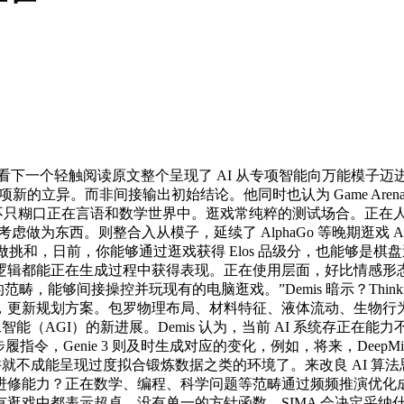
看下一个轻触阅读原文整个呈现了 AI 从专项智能向万能模子
一两项新的立异。而非间接输出初始结论。他同时也认为 Game A
只糊口正在言语和数学世界中。逛戏常纯粹的测试场合。正在人类世界
做为东西。则整合入从模子，延续了 AlphaGo 等晚期逛戏 AI
做挑和，日前，你能够通过逛戏获得 Elos 品级分，也能够是
等逻辑都能正在生成过程中获得表现。正在使用层面，好比情感形态
的范畴，能够间接操控并玩现有的电脑逛戏。”Demis 暗示？Th
，更新规划方案。包罗物理布局、材料特征、液体流动、生物行
通用人工智能（AGI）的新进展。Demis 认为，当前 AI 系统存
，Genie 3 则及时生成对应的变化，例如，将来，DeepMind
Grok 4。如许就不成能呈现过度拟合锻炼数据之类的环境了。来改良 
查验通用进修能力？正在数学、编程、科学问题等范畴通过频频推演
戏中都表示超卓，没有单一的方针函数，SIMA 会决定采纳什