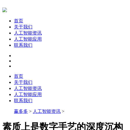
首页
关于我们
人工智能资讯
人工智能应用
联系我们
首页
关于我们
人工智能资讯
人工智能应用
联系我们
赢多多
>
人工智能资讯
>
素质上是数字手艺的深度沉构