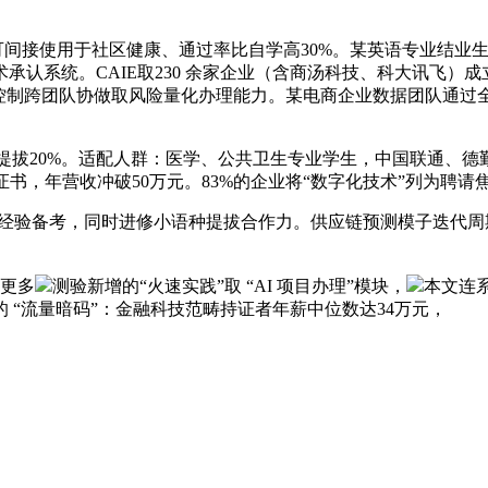
使用于社区健康、通过率比自学高30%。某英语专业结业生通过Lev
承认系统。CAIE取230 余家企业（含商汤科技、科大讯飞）
队协做取风险量化办理能力。某电商企业数据团队通过全员Level I
提拔20%。适配人群：医学、公共卫生专业学生，中国联通、
证书，年营收冲破50万元。83%的企业将“数字化技术”列为聘请
验备考，同时进修小语种提拔合作力。供应链预测模子迭代周期从
更多
测验新增的“火速实践”取 “AI 项目办理”模块，
本文连
 “流量暗码”：金融科技范畴持证者年薪中位数达34万元，