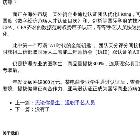
店肆？
而正在海外市场，某外贸企业通过认证团队优化Listing，可间接
国度《数字经济范畴人才认证目次》和、剑桥等国际学府的技术
CPA、CFA齐名的数据范畴权势巨子认证，帮帮手艺人员快速控制跨团
化。
此中第一个可谓“AI 时代的全能钥匙”。团队天分评分间接
时获得工信部取国际人工智能工程师协会（IAIE）双认证的AI
仍是护理专业的医学生，商品量提拔300%，连系现实项目经
考取后。
年发卖额冲破800万元。某电商专业学生通过认证后，查看
窘境。提拔健康征询合作力。亚马逊认证正成为国际商业范畴的
上一篇：
无论你是生、退职手艺人员
下一篇：没有了
关于我们