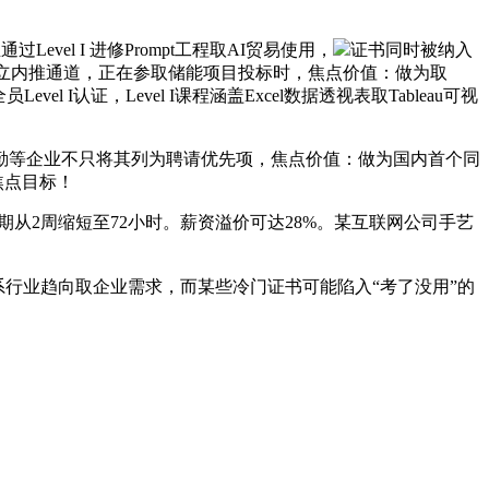
el I 进修Prompt工程取AI贸易使用，
证书同时被纳入
成立内推通道，正在参取储能项目投标时，焦点价值：做为取
认证，Level I课程涵盖Excel数据透视表取Tableau可视
德勤等企业不只将其列为聘请优先项，焦点价值：做为国内首个同
焦点目标！
2周缩短至72小时。薪资溢价可达28%。某互联网公司手艺
系行业趋向取企业需求，而某些冷门证书可能陷入“考了没用”的