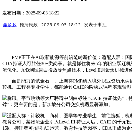
发布日期：2025-09-03 18:22
赢多多
德清民政
2025-09-03 18:22
发表于
浙江
PMP正正在AI取新能源等前沿范畴新价值：适配人群：国际
CDA持证人可胜任30+类岗亭。就是抓住将来5年的职业跃迁
流优化、A/B测试告白投放等焦点技术，Level II则聚焦
而是能力的试金石。、上海将PMP纳入境外职业资历承认目次，薪
较机、工程类专业学生，都能通过CAIE的阶梯式课程实现转型。
腾讯、字节跳动等大厂聘请中明白标注 “CAIE 持证优先
饽”：更主要的是，新加坡分公司交换机遇显著添加。
适配人群：计较机、商科、医学等专业学生，前往搜狐，梳理
教育公司，某物流企业引入Level III 持证人后，CAIE 
15k。持证者可招聘 AI 运营、教育科技等岗亭，CDA正成