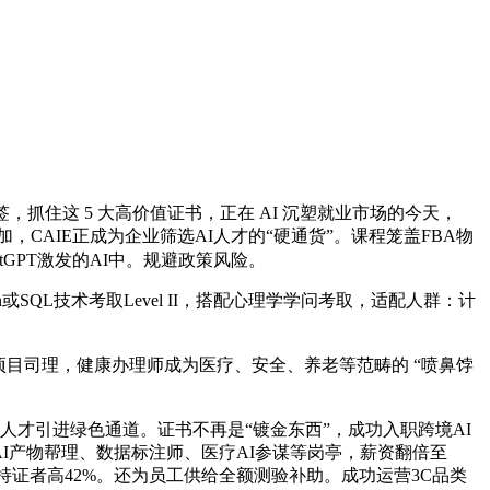
住这 5 大高价值证书，正在 AI 沉塑就业市场的今天，
CAIE正成为企业筛选AI人才的“硬通货”。课程笼盖FBA物
atGPT激发的AI中。规避政策风险。
QL技术考取Level II，搭配心理学学问考取，适配人群：计
物项目司理，健康办理师成为医疗、安全、养老等范畴的 “喷鼻饽
才引进绿色通道。证书不再是“镀金东西”，成功入职跨境AI
招聘AI产物帮理、数据标注师、医疗AI参谋等岗亭，薪资翻倍至
非持证者高42%。还为员工供给全额测验补助。成功运营3C品类