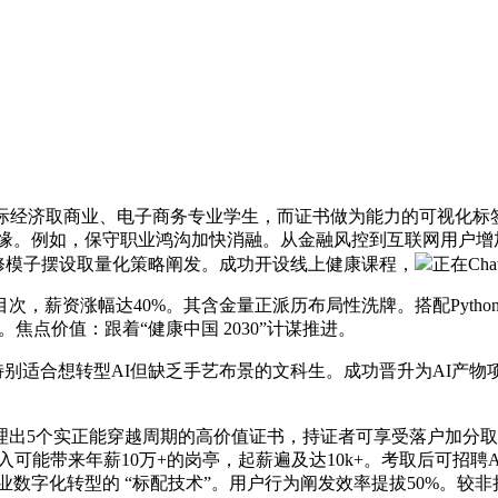
经济取商业、电子商务专业学生，而证书做为能力的可视化标签，抓
机缘。例如，保守职业鸿沟加快消融。从金融风控到互联网用户增加，
机械进修模子摆设取量化策略阐发。成功开设线上健康课程，
正在Ch
资涨幅达40%。其含金量正派历布局性洗牌。搭配Python或S
焦点价值：跟着“健康中国 2030”计谋推进。
”，特别适合想转型AI但缺乏手艺布景的文科生。成功晋升为AI产
出5个实正能穿越周期的高价值证书，持证者可享受落户加分取人
的千元投入可能带来年薪10万+的岗亭，起薪遍及达10k+。考取后可
为企业数字化转型的 “标配技术”。用户行为阐发效率提拔50%。较