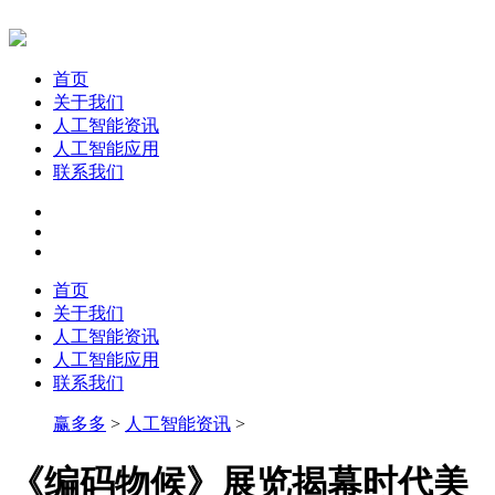
首页
关于我们
人工智能资讯
人工智能应用
联系我们
首页
关于我们
人工智能资讯
人工智能应用
联系我们
赢多多
>
人工智能资讯
>
《编码物候》展览揭幕时代美