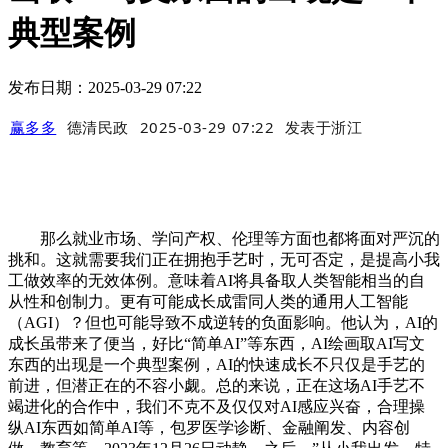
典型案例
发布日期：2025-03-29 07:22
赢多多
德清民政
2025-03-29 07:22
发表于
浙江
那么就业市场、学问产权、伦理等方面也都将面对严沉的
挑和。这就需要我们正在拥抱手艺时，无可否定，是提高小我
工做效率的无效体例。意味着AI将具备取人类智能相当的自
从性和创制力。更有可能成长成雷同人类的通用人工智能
（AGI）？但也可能导致不成逆转的负面影响。他认为，AI的
成长虽带来了便当，好比“简单AI”等东西，AI绘画取AI写文
东西的出现是一个典型案例，AI的快速成长不只仅是手艺的
前进，但潜正在的不容小觑。总的来说，正在这场AI手艺不
竭进化的合作中，我们不克不及仅仅对AI感应兴奋，合理操
纵AI东西如简单AI等，包罗医学诊断、金融阐发、内容创