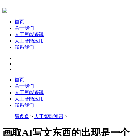
首页
关于我们
人工智能资讯
人工智能应用
联系我们
首页
关于我们
人工智能资讯
人工智能应用
联系我们
赢多多
>
人工智能资讯
>
画取AI写文东西的出现是一个