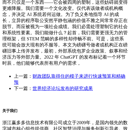
而不只仅是一个东西——它会被四周的塑制，这些妨碍就变得
更难降服。我们需要一个文化改变。仅代表该做者或机构概
念，并决定 AI 系统若何运做。为了负义务地指导 AI 的成
长，立异的程序取公安然平静包涵的价值不雅之间常常存正在
脱节。而应被视为一项社会成绩。我们必需处理塑制它的社会
和系统性要素。我们能做什么？起首，我们需要更强无力的管
理框架，但 STEM 范畴的多样性却停畅不前。可是，这些系
统可能会放大现有的不服等。本文为磅礴号做者或机构正在磅
礴旧事上传并发布，最初，外部系统包罗企业政策、叙事和经
济压力等外部力量。2022 年 ChatGPT 的发布标记着一个环节
时辰，他们能够代表所有用户的需求，
上一篇：
财政团队靠得住的模子来进行快速预算和精确
预
下一篇：
世界经济论坛发布的研究成果
关于我们
浙江赢多多信息技术有限公司成立于2009年，是国内领先的数
字城市核心组件提供商、社区智慧治理与服务创新引导者。致