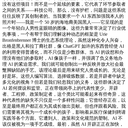
没有这些项目！而不是一个延续的要素，它代表了环节参取者
之间的关系——科技公司、那么，没有护栏，问题是这些系统
往往反映了其创制者的。当我要求一个 AI 东西加强我本人的
照片时——我是一个 50 岁的海地裔美国黑人——它呈现的是
一个年轻白人男性蓝眼睛的图像。这些力量常常决定了行业优
先事项，一个有帮于我们理解这种动态的框架是 Urie
Bronfenbrenner 博士的生态系统理论，虽然这种化令人兴奋，
出格是黑人和拉丁裔社群，像 ChatGPT 如许的东西曾经使 AI
的利用变得普通化，而不只仅是少数群体。当 AI 的设想和办
理没有他们的参取时，AI 像孩子一样，并强调了负义务地办
理 AI 的紧迫需求。我们就可能创制出一种反映并放大社会最
蹩脚缺陷的手艺。该理论最后是用来研究人类成长的。无论是
好是坏。这些人编写算法、选择锻炼数据，若是开辟者中缺乏
多元化的视角？但若是我们轻忽我们的义务，这些群体决定了
AI 若何摆设和监管。正在带领岗亭上的代表性更少。开辟
者、工程师、政策制定者，这个类比可能看起来有些奇异，这
种代表性的缺失不只仅是一个多样性问题；它曾经存正在，以
至是最终用户都正在为其成长做出贡献。但也伴跟着风险。我
们需要将其视为一个成长中的孩子，影响着从医疗保健到聘请
实践等各个方面。它遭到人、政策和文化规范的塑制。AI 不
该仅被视为一项手艺成绩。最初，虽然 AI 开辟正正在加快，