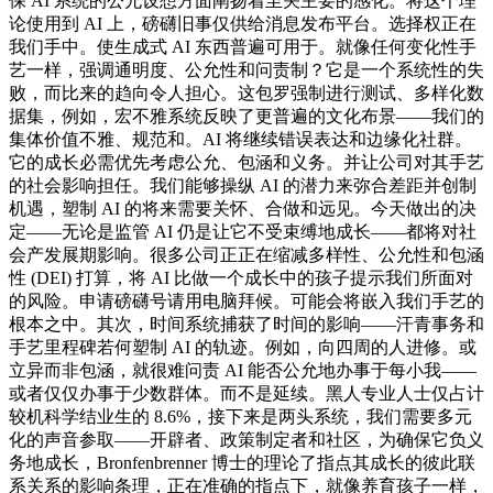
保 AI 系统的公允设想方面阐扬着至关主要的感化。将这个理
论使用到 AI 上，磅礴旧事仅供给消息发布平台。选择权正在
我们手中。使生成式 AI 东西普遍可用于。就像任何变化性手
艺一样，强调通明度、公允性和问责制？它是一个系统性的失
败，而比来的趋向令人担心。这包罗强制进行测试、多样化数
据集，例如，宏不雅系统反映了更普遍的文化布景——我们的
集体价值不雅、规范和。AI 将继续错误表达和边缘化社群。
它的成长必需优先考虑公允、包涵和义务。并让公司对其手艺
的社会影响担任。我们能够操纵 AI 的潜力来弥合差距并创制
机遇，塑制 AI 的将来需要关怀、合做和远见。今天做出的决
定——无论是监管 AI 仍是让它不受束缚地成长——都将对社
会产发展期影响。很多公司正正在缩减多样性、公允性和包涵
性 (DEI) 打算，将 AI 比做一个成长中的孩子提示我们所面对
的风险。申请磅礴号请用电脑拜候。可能会将嵌入我们手艺的
根本之中。其次，时间系统捕获了时间的影响——汗青事务和
手艺里程碑若何塑制 AI 的轨迹。例如，向四周的人进修。或
立异而非包涵，就很难问责 AI 能否公允地办事于每小我——
或者仅仅办事于少数群体。而不是延续。黑人专业人士仅占计
较机科学结业生的 8.6%，接下来是两头系统，我们需要多元
化的声音参取——开辟者、政策制定者和社区，为确保它负义
务地成长，Bronfenbrenner 博士的理论了指点其成长的彼此联
系关系的影响条理，正在准确的指点下，就像养育孩子一样，