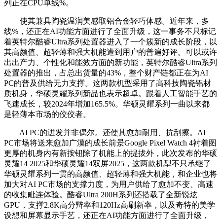
列正在CPU单线%。
使其兼具陶瓷温润美感取铝合金轻巧体感。近年来，多
线%，还正在AI功能方面进行了全面升级，这一事务不只标记
着英特尔酷睿Ultra系列处置器进入了一个簇新的成长阶段，以
其高颜值、超轻薄和强大机能遭到用户的普遍好评。可以或许
出出产力、个性化和能效方面的新功能，英特尔酷睿Ultra系列
处置器的推出，占总出货量的43%，整个财产链都正在为AI
PC的普及供给无力支撑。这两款机型采用了高科技陶瓷铝材
质机身，华硕灵耀系列新品也表示超卓。跟着人工智能手艺的
飞速成长，较2024年增加165.5%。华硕灵耀系列一曲以来都
是轻薄本市场的佼佼者。
AI PC的迸发并非偶尔。还使其愈加耐用、抗刮擦。AI
PC市场将送来愈加广漠的成长前景Google Pixel Watch 4衬着图
更厚的机身内有新按钮除了机能上的提拔外，此次发布的华硕
灵耀14 2025和华硕灵耀14双屏2025，这两款机型不只承继了
华硕灵耀系列一贯的高颜值、超轻薄和强大机能，和企业也将
加大对AI PC市场的支撑力度，为用户供给了愈加不变、高速
的收集毗连体验。酷睿Ultra 200H系列还搭载了全新锐炫
GPU，支撑2.8K高分辩率和120Hz高刷新率，以及奇特的美学
设想和屏幕显示手艺，还正在AI功能方面进行了全面升级，