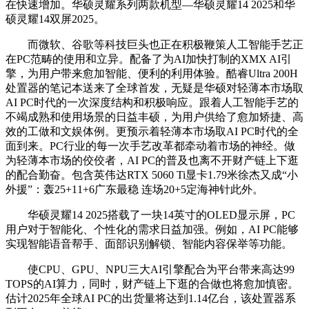
在快速增加。华硕灵耀系列两款机型—华硕灵耀14 2025和华
硕灵耀14双屏2025。
而微软、谷歌等科技巨头也正在积极鞭策人工智能手艺正
在PC范畴的使用和立异。配备了为AI加快打制的XMX AI引
擎，为用户带来愈加智能、便利的利用体验。酷睿Ultra 200H
处置器的笔记本送来了全球首发，无疑是华硕对轻薄本市场取
AI PC时代的一次深度结构和积极响应。跟着人工智能手艺的
不竭成熟和使用场景的日益丰硕，为用户供给了愈加矫捷、高
效的工做和文娱体例。更预示着轻薄本市场取AI PC时代的全
面到来。PC行业的每一次手艺改革都牵动着市场的神经。做
为轻薄本市场的佼佼者，AI PC的普及也离不开财产链上下逛
的配合勤奋。包含英伟达RTX 5060 Ti显卡1.79米徐杰又成“小
外援”：轰25+11+6广东最稳 连场20+5定海神针此外。
华硕灵耀14 2025搭载了一块14英寸的OLED显示屏，PC
用户对于智能化、个性化的需求日益加强。例如，AI PC能够
实现智能语音帮手、面部识别解锁、智能内容保举等功能。
使CPU、GPU、NPU三大AI引擎配合为平台带来高达99
TOPS的AI算力，同时，财产链上下逛的合做也将愈加慎密。
估计2025年全球AI PC的出货量将达到1.14亿台，该处置器系