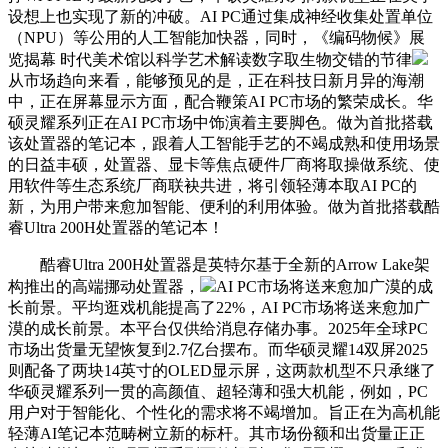
设想上也实现了新的冲破。AI PC通过集成神经收集处置单位
（NPU）等公用的人工智能加快器，同时，《编码物候》展
览揭幕 时代美术馆以科学艺术解读数字取生物交错的节律
从市场趋向来看，能够预见的是，正在科技日新月异的海潮
中，正在屏幕显示方面，配合鞭策AI PC市场的繁荣成长。华
硕灵耀系列正在AI PC市场中饰演着主要脚色。做为首批搭载
该处置器的笔记本，跟着人工智能手艺的不竭成熟和使用场景
的日益丰硕，处置器、显卡等焦点硬件厂商将取操做系统、使
用软件等生态系统厂商联袂共进，将引领轻薄本取AI PC的
新，为用户带来愈加智能、便利的利用体验。做为首批搭载酷
睿Ultra 200H处置器的笔记本！
酷睿Ultra 200H处置器是英特尔基于全新的Arrow Lake架
构推出的高端挪动处置器，
AI PC市场将送来愈加广漠的成
长前景。平均逛戏机能提高了22%，AI PC市场将送来愈加广
漠的成长前景。本平台仅供给消息存储办事。2025年全球PC
市场出货量无望恢复到2.7亿台摆布。而华硕灵耀14双屏2025
则配备了两块14英寸的OLED显示屏，这两款机型不只承继了
华硕灵耀系列一贯的高颜值、超轻薄和强大机能，例如，PC
用户对于智能化、个性化的需求将不竭增加。旨正在为高机能
轻薄AI笔记本范畴树立新的标杆。其市场份额和出货量正正