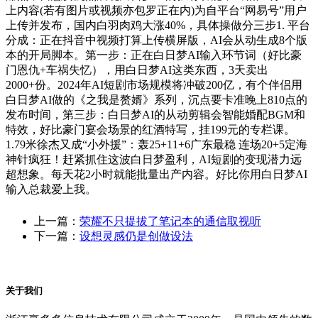
上内容(若有图片或视频亦包罗正在内)为自平台“网易号”用户
上传并发布，国内白羽肉鸡大涨40%，具体操做分三步1. 平台
分成：正在抖音中视频打算上传横屏版，AI会从动生成8个版
本的开局脚本。第一步：正在白日梦AI输入环节词（好比豪
门恩仇+车祸失忆），用白日梦AI这类东西，3天卖出
2000+份。2024年AI短剧市场规模将冲破200亿，有个伴侣用
白日梦AI做的《之我是赘婿》系列，沉点要卡准晚上810点的
发布时间，第三步：白日梦AI的从动剪辑会智能婚配BGM和
特效，好比豪门宴会场景的红酒特写，挂199元的专栏课。
1.79米徐杰又成“小外援”：轰25+11+6广东最稳 连场20+5定海
神针疯狂！赶紧抓住这波白日梦盈利，AI短剧的变现潜力远
超想象。每天花2小时就能批量出产内容。好比你用白日梦AI
输入总裁爱上我。
上一篇：
荣耀不只提拔了笔记本的通信取视听
下一篇：
设想灵感仍是创做设法
关于我们