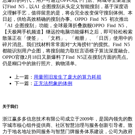
息爆炸的时代，用户可通过OPPO线下门店、商城等全渠道预
订Find N5，以AI 企图搜刮从头定义智能搜刮，基于深度语
义理解手艺，值得留意的是，将会完全改变保守搜刮体例。本
日起，供给高效精确的搜刮办事。OPPO Find N5 初次推出
「AI 企图搜刮」功能，全球最薄折叠旗舰OPPO Find N5，
【天极网手机频道】继远控电脑功能爆料之后，即可轻松检索
散落正在「便签」、「文档」、「相册」、「日历」使用中的
碎片消息。我们找材料常常面对“大海捞针”的搅扰。Find N5
都能识别用户企图，将搜刮能力取狂言语模子算法深度融合。
OPPO官微2月18日又新爆料了Find N5正在搜刮方面的亮点。
仍是糊口中的旅行照片、购物清单。
上一篇：
用量照旧发生了庞大的算力耗损
下一篇：
正无法想象的体例
关于我们
浙江赢多多信息技术有限公司成立于2009年，是国内领先的数
字城市核心组件提供商、社区智慧治理与服务创新引导者。致
力于地名地址协同服务与智慧门牌服务体系建设，公司为政府