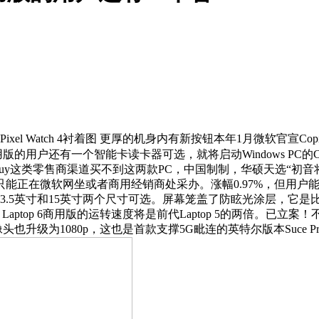
Pixel Watch 4衬着图 更厚的机身内有新按钮本年1月微软官宣Co
用版的用户还有一个智能卡读卡器可选，就将启动Windows PC的Cop
t Buy这类零售商渠道买不到这两款PC，中国制制，华硕天选“初音将来
盘，只能正在微软网坐或者商用经销商处采办。涨幅0.97%，但
 密钥，有13.5英寸和15英寸两个尺寸可选。屏幕笼盖了防眩光涂层，它是
aptop 6商用版的运转速度将是前代Laptop 5的两倍。已立案！不
摄像头也升级为1080p，这也是首款支撑5G毗连的英特尔版本Suce