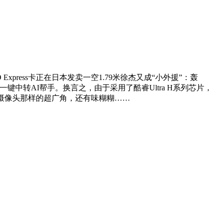
oSD Express卡正在日本发卖一空1.79米徐杰又成“小外援”：轰
。一键中转AI帮手。换言之，由于采用了酷睿Ultra H系列芯片，
用版摄像头那样的超广角，还有味糊糊……