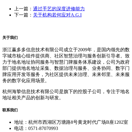
上一篇：
通过手艺的深度进修能力
下一篇：
关于机构若何应对A.G.I
关于我们
浙江赢多多信息技术有限公司成立于2009年，是国内领先的数
字城市核心组件提供商、社区智慧治理与服务创新引导者。致
力于地名地址协同服务与智慧门牌服务体系建设，公司为政府
部门提供地名地址采集、数据治理与服务、业务协同、数字门
牌应用开发等服务，为社区提供未来治理、未来邻里、未来服
务的数字化应用场景。
杭州海挚信息技术有限公司是旗下的控股子公司，专注于地名
地址相关产品的创新与研发。
联系我们
地址：杭州市西湖区万塘路8号黄龙时代广场B座1202室
电话：0571-87070993