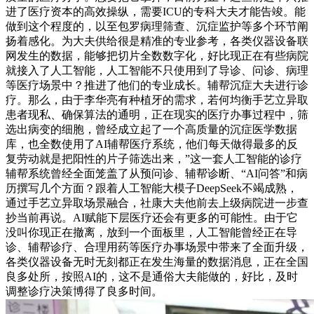
进了医疗资本的高效操纵，需要ICU的专科大夫才能告竣。能
做到这个程度的，以至包罗病理筛查、沉症监护等多个环节阐
扬着感化。为大夫供给很是精准的专业参考，各类仪器设备联
网发生的数据，能够把切片全数数字化，好比现正在有些病院
就接入了人工智能，人工智能不只使用到了导诊、问诊、病理
等医疗场景中？推进了他们的专业成长。辅帮沉症大夫进行诊
疗。那么，由于李华亮有种植牙的需求，若何均衡手艺立异取
患者现私、确保算法的通明，正在现实的医疗办事过程中，筛
选出病变的细胞，曾经成立起了一个高质量的沉症医学数据
库，也全数使用了AI辅帮医疗系统，他们每天做得最多的反
复劳动就是把阳性的片子筛选出来，”这一套人工智能的诊疗
辅帮系统曾经全面笼盖了从预问诊、辅帮诊断、“AI问答”和病
历撰写几个方面？跟着人工智能大模子DeepSeek不竭成熟，
通过手艺立异取场景融合，社康大夫他前去上级病院进一步查
抄当前再说。AI赋能下层医疗还会有更多的可能性。由于它
没叫你现正在撤离，放到一个面板里，人工智能曾经正在导
诊、辅帮诊疗、合理用药等医疗办事场景中带来了全面升级，
各类仪器设备无时无刻都正在发生海量的数据消息，正在全国
良多处所，按照AI的，这不是通俗大夫能做的，好比，及时
调整诊疗决策博得了良多时间。