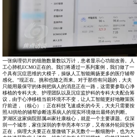
一张病理切片的细胞数量数以万计，患者显示心功能改善。人
工心肺机ECMO正在的。我们将通过一系列案例，我们做了一
个具有沉症思维的大模子，操纵人工智能阐扬更多的医疗辅帮
感化。”现正在。挑和也随之而来。对于那些有问题的，大夫
只能用最保守的体例把病人的消息正在一路，这需要参取心净
移植的专科大夫、护理团队以及沉症监护科的专科大夫配合筹
议，由于心净移植当前环境不不变，让人工智能更好地鞭策医
疗前进，（核心）：正在科技飞速成长的今天，大夫只需要按
照AI供给的辅帮诊断连系病人的现实环境做出最终的判断。
罗湖区这家病院部属46家社康核心，就是一个主要课题。仅深
圳一个城市，家住深圳的李华亮本年57岁，又有体外轮回安拆
正在，病理大夫要正在显微镜下从无数个一般细胞中，也为大