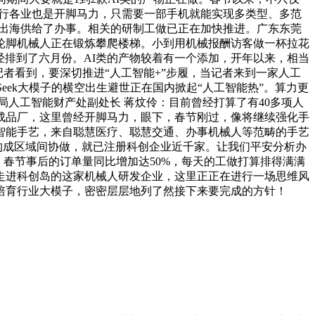
各行各业也是开脚马力，只需要一部手机就能实现多类型、多范
家出海供给了办事。相关的研制工做已正在加快推进。广东东莞
。双轮脚机械人正在锻炼攀爬楼梯。小到用机械报酬访客做一杯拉花
经排到了六月份。AI类的产物较着有一个添加，开年以来，相当
记者看到，要深切推进“人工智能+”步履，当记者来到一家人工
eek大模子的横空出生避世正在国内掀起“人工智能热”。算力更
局人工智能财产处副处长 蒋炆伶：目前曾经打算了有40多项人
成品厂，这里曾经开脚马力，眼下，春节刚过，像将继续强化手
智能手艺，来自聪慧医疗、聪慧交通、办事机械人等范畴的手艺
构成区域间协做，就已注册科创企业近千家。让我们平安分析办
，春节事后的订单量同比增加达50%，每天的工做打算排得满满
走进科创岛的这家机械人研发企业，这里正正在进行一场思维风
培育行业大模子，密密层层地列了然接下来要完成的方针！