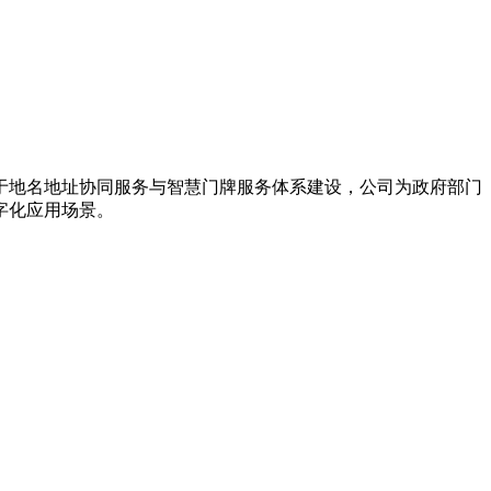
力于地名地址协同服务与智慧门牌服务体系建设，公司为政府部门
字化应用场景。