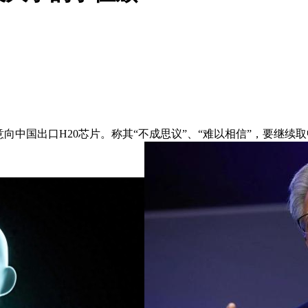
中国出口H20芯片。称其“不成思议”、“难以相信”，要继续