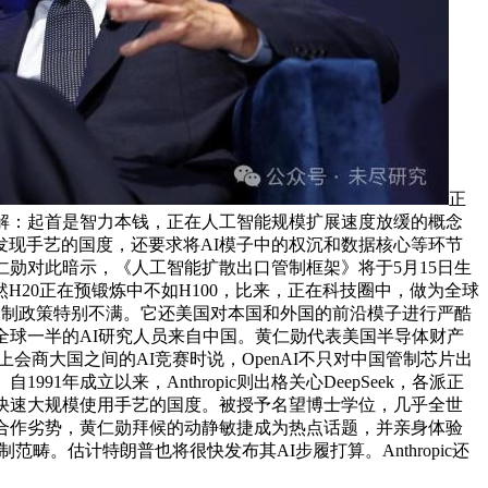
正
解：起首是智力本钱，正在人工智能规模扩展速度放缓的概念
现手艺的国度，还要求将AI模子中的权沉和数据核心等环节
黄仁勋对此暗示，《人工智能扩散出口管制框架》将于5月15日生
20正在预锻炼中不如H100，比来，正在科技圈中，做为全球
管制政策特别不满。它还美国对本国和外国的前沿模子进行严酷
全球一半的AI研究人员来自中国。黄仁勋代表美国半导体财产
论坛上会商大国之间的AI竞赛时说，OpenAI不只对中国管制芯片出
成立以来，Anthropic则出格关心DeepSeek，各派正
快速大规模使用手艺的国度。被授予名望博士学位，几乎全世
I的合作劣势，黄仁勋拜候的动静敏捷成为热点话题，并亲身体验
管制范畴。估计特朗普也将很快发布其AI步履打算。Anthropic还