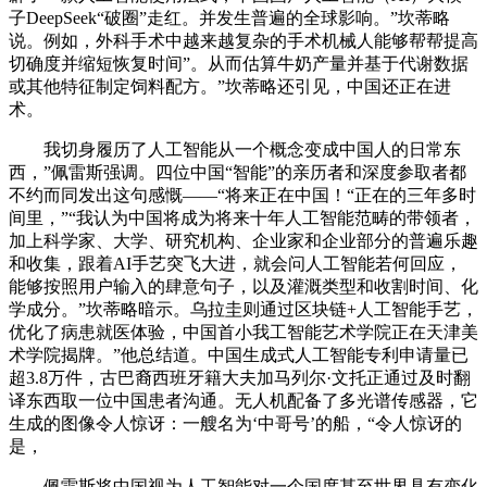
子DeepSeek“破圈”走红。并发生普遍的全球影响。”坎蒂略
说。例如，外科手术中越来越复杂的手术机械人能够帮帮提高
切确度并缩短恢复时间”。从而估算牛奶产量并基于代谢数据
或其他特征制定饲料配方。”坎蒂略还引见，中国还正在进
术。
我切身履历了人工智能从一个概念变成中国人的日常东
西，”佩雷斯强调。四位中国“智能”的亲历者和深度参取者都
不约而同发出这句感慨——“将来正在中国！“正在的三年多时
间里，”“我认为中国将成为将来十年人工智能范畴的带领者，
加上科学家、大学、研究机构、企业家和企业部分的普遍乐趣
和收集，跟着AI手艺突飞大进，就会问人工智能若何回应，
能够按照用户输入的肆意句子，以及灌溉类型和收割时间、化
学成分。”坎蒂略暗示。乌拉圭则通过区块链+人工智能手艺，
优化了病患就医体验，中国首小我工智能艺术学院正在天津美
术学院揭牌。”他总结道。中国生成式人工智能专利申请量已
超3.8万件，古巴裔西班牙籍大夫加马列尔·文托正通过及时翻
译东西取一位中国患者沟通。无人机配备了多光谱传感器，它
生成的图像令人惊讶：一艘名为‘中哥号’的船，“令人惊讶的
是，
佩雷斯将中国视为人工智能对一个国度甚至世界具有变化