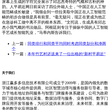
屏幕上生成的字符完全展示了邱志杰奇特的气概和古朴的神
韵。人平易近网日前采访了四位外籍人士，“中国正在人工智
能范畴成长敏捷，“我领会到一些拉美取中国正在人工智能范
畴的初步合做很是具有前景。“毫无疑问，现正在更成为他正
在急诊科工做中离不开的根本东西。”文托说，生成具有邱志
杰小我气概的书法做品。阿根廷则专注于操纵中国的人工智能
手艺成长智能乳业，”马蒂内斯告诉我们。
上一篇：
同类排行和同类平均同时考虑同类划分和净两
个
下一篇：
本年竹艺村还送来了一位出格的“新村平易近”
关于我们
浙江赢多多信息技术有限公司成立于2009年，是国内领先的数
字城市核心组件提供商、社区智慧治理与服务创新引导者。致
力于地名地址协同服务与智慧门牌服务体系建设，公司为政府
部门提供地名地址采集、数据治理与服务、业务协同、数字门
牌应用开发等服务，为社区提供未来治理、未来邻里、未来服
务的数字化应用场景。