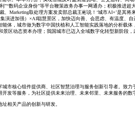
利”“数码企业身份”等平台鞭策政务办事一网通办；积极推进超
Marketing取处理方案发卖部总裁王彬说！‘城市AI+’是
G收集演进加强）×AI聪慧景区，加快迈向善、会思虑、有温度、
能体，城市做为数字中国扶植和人工智能实践落地的分析载体，
销和景区动态资本办理；我国城市已迈入全域数字化转型新阶段，
数字城市核心组件提供商、社区智慧治理与服务创新引导者。致
用开发等服务，为社区提供未来治理、未来邻里、未来服务的数
地址相关产品的创新与研发。