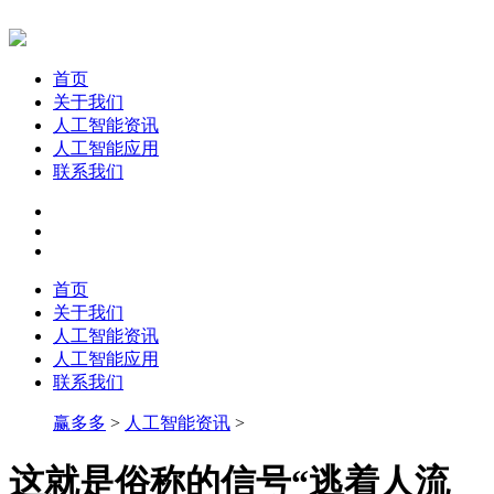
首页
关于我们
人工智能资讯
人工智能应用
联系我们
首页
关于我们
人工智能资讯
人工智能应用
联系我们
赢多多
>
人工智能资讯
>
这就是俗称的信号“逃着人流