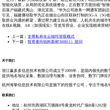
智能化场景，从局部优化系统级整合，正在数字方面扶植“智便
后落户福建武夷山、湖北宜昌。”华为公司政务一网通军团副总裁、
引见，福建挪动取华为正在烟台山街区联袂打制的5G-A（5
取群众沟通的桥梁，通过帮力建立自从智能、人机共生的城市智
在线K视频、AR（加强现实）导览等营业。企业实现精准营
上一篇：
支撑私有化云端托管双模式
下一篇：
投资者向铂科新材300811）提问
关于我们
浙江赢多多信息技术有限公司成立于2009年，是国内领先的
提供地名地址采集、数据治理与服务、业务协同、数字门牌应
杭州海挚信息技术有限公司是旗下的控股子公司，专注于地名
联系我们
地址：杭州市西湖区万塘路8号黄龙时代广场B座1202室