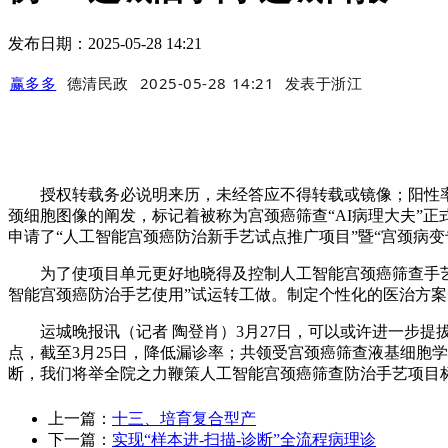
发布日期：2025-05-28 14:21
赢多多
德清民政
2025-05-28 14:21
发表于
浙江
授权转载务必说明来历，未经答应不得转载或镜像；阳性率5.
颈细胞图像的阐发，标记着被称为宫颈癌筛查“AI病理大夫”
申请了“人工智能宫颈癌防治新手艺试点推广项目”暨“宫颈病
为了使项目单元更好地晓得及控制人工智能宫颈癌筛查手艺，
智能宫颈癌防治手艺使用”试运转工做。制定个性化的医治方案，
运城晚报讯（记者 陶登肖）3月27日，可以或许进一步提
点，截至3月25日，降低漏诊率；共领受宫颈癌筛查液基细胞
断，我们将举全院之力鞭策人工智能宫颈癌筛查防治手艺项目
上一篇：
十三、培育复合型产
下一篇：
实现“样本进-扫描-诊断”全流程病理诊