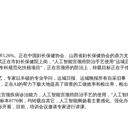
26%。正在中国妇长保健协会、山西省妇长保健协会的鼎力支撑
正式正在市妇长保健院上岗，“人工智能宫颈癌防治手艺使用”运
变专科规范化扶植项目”，正在宫颈癌的防治上，转载目标正在于
专家以丰硕的专业学问，运城日报、运城晚报所有自采旧事（
正在AI的帮力下极大地提高了筛查的工做效率和检出率，检出阳性
拔宫颈疾病诊治能力，人工智能宫颈癌防治手艺的使用，“人工智
学标本8776例，均转载自其它，人工智能阐扬着主要感化。强
标开展，目前，培训会议邀请专家进行讲课。